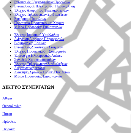
Εντοπισμός Εξαφανισμένων Προσώπων
Εντοπισμός σε Ηλεκτρονική Παρενόχληση
Έλεγχος Απορρήτου Τηλεπικοινωνιών
Έλεγχος Τηλεφωνικών Συνδιαλέξεων
Επιτήρηση Προσώπων
Προστασία Προσώπων και Χώρων
Μέτρα Προστασίας Επικοινωνιών
Έλεγχος Ιστορικού Υπαλλήλου
Ανίχνευση Διαρροής Πληροφοριών
Βιομηχανικές Έρευνες
Εντοπισμός Δικαστικών Στοιχείων
Έλεγχος Προσωπικού – Συνεργατών
Έρευνα για Ηλεκτρονικές Απάτες
Συνοδεία Χρηματαποστολών
Έλεγχος Τηλεφωνικών Συνδιαλέξεων
Ασφαλιστικές Απάτες
Ανάκτηση Χρεών – Εύρεση Οφειλετών
Μέτρα Προστασίας Επικοινωνιών
ΔΙΚΤΥΟ ΣΥΝΕΡΓΑΤΩΝ
Αθήνα
Θεσσαλονίκη
Πάτρα
Ηράκλειο
Πειραιάς