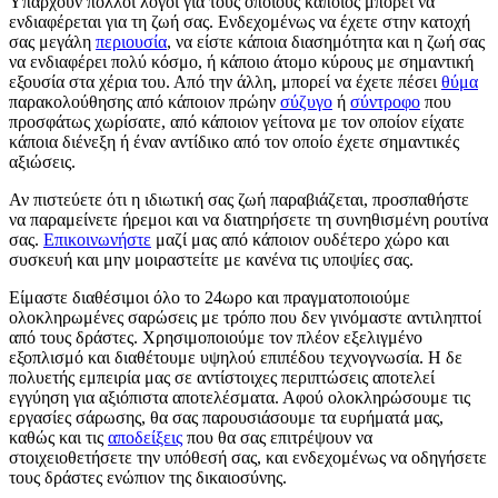
Υπάρχουν πολλοί λόγοι για τους οποίους κάποιος μπορεί να
ενδιαφέρεται για τη ζωή σας. Ενδεχομένως να έχετε στην κατοχή
σας μεγάλη
περιουσία
, να είστε κάποια διασημότητα και η ζωή σας
να ενδιαφέρει πολύ κόσμο, ή κάποιο άτομο κύρους με σημαντική
εξουσία στα χέρια του. Από την άλλη, μπορεί να έχετε πέσει
θύμα
παρακολούθησης από κάποιον πρώην
σύζυγο
ή
σύντροφο
που
προσφάτως χωρίσατε, από κάποιον γείτονα με τον οποίον είχατε
κάποια διένεξη ή έναν αντίδικο από τον οποίο έχετε σημαντικές
αξιώσεις.
Αν πιστεύετε ότι η ιδιωτική σας ζωή παραβιάζεται, προσπαθήστε
να παραμείνετε ήρεμοι και να διατηρήσετε τη συνηθισμένη ρουτίνα
σας.
Επικοινωνήστε
μαζί μας από κάποιον ουδέτερο χώρο και
συσκευή και μην μοιραστείτε με κανένα τις υποψίες σας.
Είμαστε διαθέσιμοι όλο το 24ωρο και πραγματοποιούμε
ολοκληρωμένες σαρώσεις με τρόπο που δεν γινόμαστε αντιληπτοί
από τους δράστες. Χρησιμοποιούμε τον πλέον εξελιγμένο
εξοπλισμό και διαθέτουμε υψηλού επιπέδου τεχνογνωσία. Η δε
πολυετής εμπειρία μας σε αντίστοιχες περιπτώσεις αποτελεί
εγγύηση για αξιόπιστα αποτελέσματα. Αφού ολοκληρώσουμε τις
εργασίες σάρωσης, θα σας παρουσιάσουμε τα ευρήματά μας,
καθώς και τις
αποδείξεις
που θα σας επιτρέψουν να
στοιχειοθετήσετε την υπόθεσή σας, και ενδεχομένως να οδηγήσετε
τους δράστες ενώπιον της δικαιοσύνης.