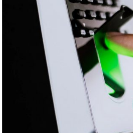
Χαλκίδα
Σέρρες
Βέροια
Ξάνθη
Καλαμάτα
Καβάλα
Χανιά
Λαμία
Κομοτηνή
Ρόδος
Μύκονος
Αγρίνιο
Κατερίνη
Δράμα
Καρδίτσα
Ρέθυμνο
Τρίπολη
Κόρινθος
ΣΥΧΝΕΣ ΕΡΩΤΗΣΕΙΣ
ΝΕΑ
ΕΠΙΚΟΙΝΩΝΙΑ
210 4112318