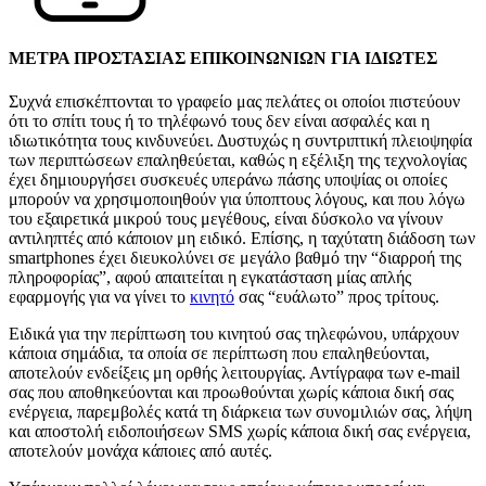
ΜΕΤΡΑ ΠΡΟΣΤΑΣΙΑΣ ΕΠΙΚΟΙΝΩΝΙΩΝ ΓΙΑ ΙΔΙΩΤΕΣ
Συχνά επισκέπτονται το γραφείο μας πελάτες οι οποίοι πιστεύουν
ότι το σπίτι τους ή το τηλέφωνό τους δεν είναι ασφαλές και η
ιδιωτικότητα τους κινδυνεύει. Δυστυχώς η συντριπτική πλειοψηφία
των περιπτώσεων επαληθεύεται, καθώς η εξέλιξη της τεχνολογίας
έχει δημιουργήσει συσκευές υπεράνω πάσης υποψίας οι οποίες
μπορούν να χρησιμοποιηθούν για ύποπτους λόγους, και που λόγω
του εξαιρετικά μικρού τους μεγέθους, είναι δύσκολο να γίνουν
αντιληπτές από κάποιον μη ειδικό. Επίσης, η ταχύτατη διάδοση των
smartphones έχει διευκολύνει σε μεγάλο βαθμό την “διαρροή της
πληροφορίας”, αφού απαιτείται η εγκατάσταση μίας απλής
εφαρμογής για να γίνει το
κινητό
σας “ευάλωτο” προς τρίτους.
Ειδικά για την περίπτωση του κινητού σας τηλεφώνου, υπάρχουν
κάποια σημάδια, τα οποία σε περίπτωση που επαληθεύονται,
αποτελούν ενδείξεις μη ορθής λειτουργίας. Αντίγραφα των e-mail
σας που αποθηκεύονται και προωθούνται χωρίς κάποια δική σας
ενέργεια, παρεμβολές κατά τη διάρκεια των συνομιλιών σας, λήψη
και αποστολή ειδοποιήσεων SMS χωρίς κάποια δική σας ενέργεια,
αποτελούν μονάχα κάποιες από αυτές.