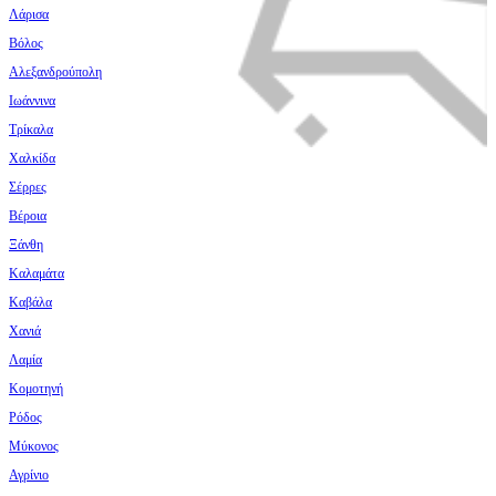
Λάρισα
Βόλος
Αλεξανδρούπολη
Ιωάννινα
Τρίκαλα
Χαλκίδα
Σέρρες
Βέροια
Ξάνθη
Καλαμάτα
Καβάλα
Χανιά
Λαμία
Κομοτηνή
Ρόδος
Μύκονος
Αγρίνιο