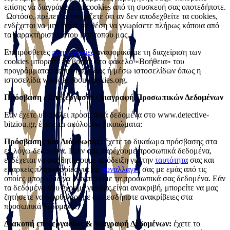
επίσης να διαγράψετε τα cookies από τη συσκευή σας οποτεδήποτε.
Ωστόσο, πρέπει να γνωρίζετε ότι αν δεν αποδεχθείτε τα cookies,
ενδέχεται να μην είστε σε θέση να γνωρίσετε πλήρως κάποια από
τα χαρακτηριστικά του ιστότοπου μας.
Επιπρόσθετες
πληροφορίες
αναφορικά με τη διαχείριση των
cookies μπορείτε να βρείτε στο φάκελο «Βοήθεια» του
προγράμματος περιήγησής σας ή μέσω ιστοσελίδων όπως η
ιστοσελίδα www.allaboutcookies.org.
Πρόσβαση / Επεξεργασία / Διαγραφή Προσωπικών Δεδομένων
Εάν έχετε υποβάλει προσωπικά δεδομένα στο www.detective-
bitziou.gr, έχετε τα ακόλουθα δικαιώματα:
Πρόσβασης και Διόρθωσης:
έχετε το δικαίωμα πρόσβασης στα
εν λόγω δεδομένα. Πριν σας παρέχουμε προσωπικά δεδομένα,
ενδέχεται να σας ζητήσουμε απόδειξη για την
ταυτότητα
σας και
επαρκείς πληροφορίες για τις
συναλλαγές
σας με εμάς από τις
οποίες μπορούμε να εντοπίζουμε τα προσωπικά σας δεδομένα. Εάν
τα δεδομένα που έχουμε για σας είναι ανακριβή, μπορείτε να μας
ζητήσετε να διορθώσουμε οποιεσδήποτε ανακρίβειες στα
προσωπικά δεδομένα.
Διακοπή επεξεργασίας & Διαγραφή Δεδομένων:
έχετε το