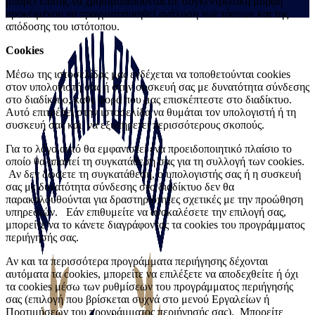
μπορεί επίσης να χρησιμοποιούνται σε συγκεντρωτική μορφή
προκειμένου να πραγματοποιηθεί ανάλυση των τάσεων και της
απόδοσης του ιστότοπου.
Cookies
Μέσω της ιστοσελίδας μας ενδέχεται να τοποθετούνται cookies
στον υπολογιστή σας ή στην συσκευή σας με δυνατότητα σύνδεσης
στο διαδίκτυο, κάθε φορά που μας επισκέπτεστε στο διαδίκτυο.
Αυτό επιτρέπει στην ιστοσελίδα να θυμάται τον υπολογιστή ή τη
συσκευή σας και να εξυπηρετεί περισσότερους σκοπούς.
Για το λόγο αυτό θα εμφανιστεί ένα προειδοποιητικό πλαίσιο το
οποίο θα απαιτεί τη συγκατάθεσή σας για τη συλλογή των cookies.
Αν δεν δώσετε τη συγκατάθεση, ο υπολογιστής σας ή η συσκευή
σας με δυνατότητα σύνδεσης στο διαδίκτυο δεν θα
παρακολουθούνται για δραστηριότητες σχετικές με την προώθηση
υπηρεσιών. Εάν επιθυμείτε να ανακαλέσετε την επιλογή σας,
μπορείτε να το κάνετε διαγράφοντας τα cookies του προγράμματος
περιήγησής σας.
Αν και τα περισσότερα προγράμματα περιήγησης δέχονται
αυτόματα τα cookies, μπορείτε να επιλέξετε να αποδεχθείτε ή όχι
τα cookies μέσω των ρυθμίσεων του προγράμματος περιήγησής
σας (επιλογή που βρίσκεται συχνά στο μενού Εργαλείων ή
Προτιμήσεων του προγράμματος περιήγησής σας). Μπορείτε