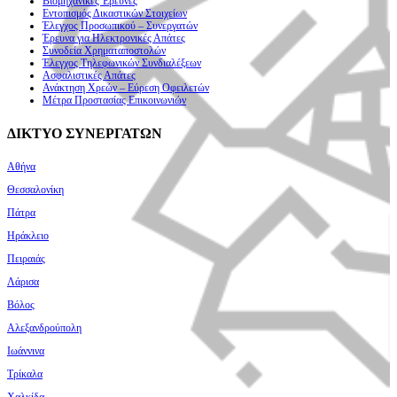
Βιομηχανικές Έρευνες
Εντοπισμός Δικαστικών Στοιχείων
Έλεγχος Προσωπικού – Συνεργατών
Έρευνα για Ηλεκτρονικές Απάτες
Συνοδεία Χρηματαποστολών
Έλεγχος Τηλεφωνικών Συνδιαλέξεων
Ασφαλιστικές Απάτες
Ανάκτηση Χρεών – Εύρεση Οφειλετών
Μέτρα Προστασίας Επικοινωνιών
ΔΙΚΤΥΟ ΣΥΝΕΡΓΑΤΩΝ
Αθήνα
Θεσσαλονίκη
Πάτρα
Ηράκλειο
Πειραιάς
Λάρισα
Βόλος
Αλεξανδρούπολη
Ιωάννινα
Τρίκαλα
Χαλκίδα