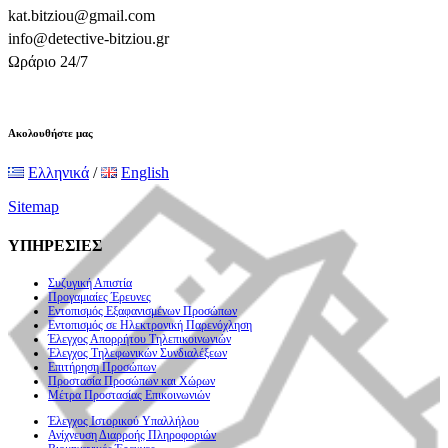
kat.bitziou@gmail.com
info@detective-bitziou.gr
Ωράριο 24/7
Ακολουθήστε μας
Ελληνικά
/
English
Sitemap
ΥΠΗΡΕΣΙΕΣ
Συζυγική Απιστία
Προγαμιαίες Έρευνες
Εντοπισμός Εξαφανισμένων Προσώπων
Εντοπισμός σε Ηλεκτρονική Παρενόχληση
Έλεγχος Απορρήτου Τηλεπικοινωνιών
Έλεγχος Τηλεφωνικών Συνδιαλέξεων
Επιτήρηση Προσώπων
Προστασία Προσώπων και Χώρων
Μέτρα Προστασίας Επικοινωνιών
Έλεγχος Ιστορικού Υπαλλήλου
Ανίχνευση Διαρροής Πληροφοριών