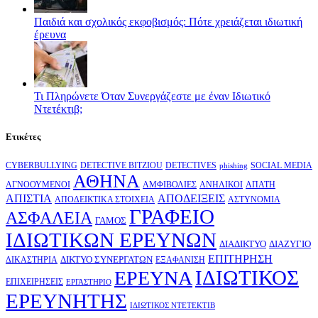
Παιδιά και σχολικός εκφοβισμός: Πότε χρειάζεται ιδιωτική
έρευνα
Τι Πληρώνετε Όταν Συνεργάζεστε με έναν Ιδιωτικό
Ντετέκτιβ;
Ετικέτες
CYBERBULLYING
DETECTIVE BITZIOU
DETECTIVES
SOCIAL MEDIA
phishing
ΑΘΗΝΑ
ΑΓΝΟΟΥΜΕΝΟΙ
ΑΜΦΙΒΟΛΙΕΣ
ΑΝΗΛΙΚΟΙ
ΑΠΑΤΗ
ΑΠΙΣΤΙΑ
ΑΠΟΔΕΙΞΕΙΣ
ΑΠΟΔΕΙΚΤΙΚΑ ΣΤΟΙΧΕΙΑ
ΑΣΤΥΝΟΜΙΑ
ΓΡΑΦΕΙΟ
ΑΣΦΑΛΕΙΑ
ΓΑΜΟΣ
ΙΔΙΩΤΙΚΩΝ ΕΡΕΥΝΩΝ
ΔΙΑΔΙΚΤΥΟ
ΔΙΑΖΥΓΙΟ
ΕΠΙΤΗΡΗΣΗ
ΔΙΚΤΥΟ ΣΥΝΕΡΓΑΤΩΝ
ΔΙΚΑΣΤΗΡΙΑ
ΕΞΑΦΑΝΙΣΗ
ΙΔΙΩΤΙΚΟΣ
ΕΡΕΥΝΑ
ΕΠΙΧΕΙΡΗΣΕΙΣ
ΕΡΓΑΣΤΗΡΙΟ
ΕΡΕΥΝΗΤΗΣ
ΙΔΙΩΤΙΚΟΣ ΝΤΕΤΕΚΤΙΒ