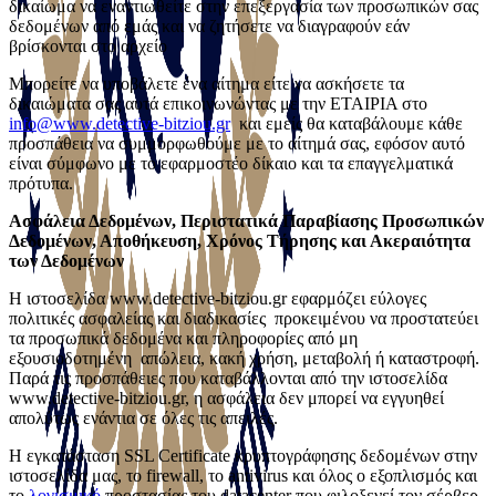
δικαίωμα να εναντιωθείτε στην επεξεργασία των προσωπικών σας
δεδομένων από εμάς και να ζητήσετε να διαγραφούν εάν
βρίσκονται στο αρχείο
Μπορείτε να υποβάλετε ένα αίτημα είτε να ασκήσετε τα
δικαιώματα σας αυτά επικοινωνώντας με την ΕΤΑΙΡΙΑ στο
info@www.detective-bitziou.gr
και εμείς θα καταβάλουμε κάθε
προσπάθεια να συμμορφωθούμε με το αίτημά σας, εφόσον αυτό
είναι σύμφωνο με το εφαρμοστέο δίκαιο και τα επαγγελματικά
πρότυπα.
Ασφάλεια Δεδομένων, Περιστατικά Παραβίασης Προσωπικών
Δεδομένων, Αποθήκευση, Χρόνος Τήρησης και Ακεραιότητα
των Δεδομένων
Η ιστοσελίδα www.detective-bitziou.gr εφαρμόζει εύλογες
πολιτικές ασφαλείας και διαδικασίες προκειμένου να προστατεύει
τα προσωπικά δεδομένα και πληροφορίες από μη
εξουσιοδοτημένη απώλεια, κακή χρήση, μεταβολή ή καταστροφή.
Παρά τις προσπάθειες που καταβάλλονται από την ιστοσελίδα
www.detective-bitziou.gr, η ασφάλεια δεν μπορεί να εγγυηθεί
απολύτως ενάντια σε όλες τις απειλές.
Η εγκατάσταση SSL Certificate κρυπτογράφησης δεδομένων στην
ιστοσελίδα μας, τo firewall, το antivirus και όλος ο εξοπλισμός και
το
λογισμικό
προστασίας του datacenter που φιλοξενεί τον σέρβερ