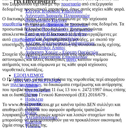
ΓΙΑ ΕΠΙΧΕΙΡΗΣΕΙΣ
του Συμβουλίου σχετικά με την
προστασία
από επεξεργασία
δεδομένων προσωπικού χαρακτήρα, όπως αυτός ισχύει κάθε φορά.
Έλεγχος Ιστορικού Υπαλλήλου
Ανίχνευση Διαρροής Πληροφοριών
Ο δικτυακός τόπος λειτουργεί σύμφωνα με την ισχύουσα
Βιομηχανικές Έρευνες
νομοθεσία
και τηρεί με
ασφάλεια
τα προσωπικά σας δεδομένα. Τα
Εντοπισμός Δικαστικών Στοιχείων
προσωπικά δεδομένα που δηλώνετε χρησιμοποιούνται
Έλεγχος Προσωπικού – Συνεργατών
Έρευνα για Ηλεκτρονικές Απάτες
αποκλειστικά από αυτό το δικτυακό τόπο ή συνεργαζόμενες με
Συνοδεία Χρηματαποστολών
αυτό
επιχειρήσεις
και επιχειρηματικές μονάδες, με σκοπό την
Έλεγχος Τηλεφωνικών Συνδιαλέξεων
υποστήριξη, προώθηση και εκτέλεση της συναλλακτικής σχέσης.
Ασφαλιστικές Απάτες
Ανάκτηση Χρεών – Εύρεση Οφειλετών
Στοιχεία του αρχείου κοινοποιούνται στις αρμόδιες δικαστικές,
Μέτρα Προστασίας Επικοινωνιών
αστυνομικές και άλλες διοικητικές
αρχές
κατόπιν νομίμου
αιτήματός τους και σύμφωνα με τις κάθε φορά ισχύουσες
νομοθετικές διατάξεις.
ΕΞΟΠΛΙΣΜΟΣ
Ο Πελάτης έχει, μέσα στα πλαίσια της νομοθεσίας περί απορρήτου
ΔΙΚΤΥΟ ΣΥΝΕΡΓΑΤΩΝ
των
τηλεπικοινωνιών
, τα δικαιώματα ενημέρωσης και αντίρρησης
Αθήνα
που προβλέπουν τα άρθρα 11 έως 13 του ν. 2472/1997 όπως επίσης
Θεσσαλονίκη
Πάτρα
και οι διατάξεις του Γενικού Κανονισμού (ΕΕ) 2016/679 .
Ηράκλειο
Πειραιάς
To www.detective-bitziou.gr με κανένα τρόπο ΔΕΝ συλλέγει και
Λάρισα
αποθηκεύει στοιχεία που αφορούν αριθμούς τραπεζικών
Βόλος
λογαριασμών, πιστωτικών καρτών και λοιπών στοιχείων που θα
Αλεξανδρούπολη
μπορούσαν να χρησιμοποιηθούν για να προκαλέσουν οικονομική
Ιωάννινα
ζημία στους πελάτες της.
Τρίκαλα