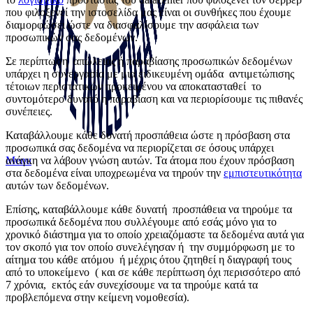
που φιλοξενεί την ιστοσελίδα μας είναι οι συνθήκες που έχουμε
διαμορφώσει ώστε να διασφαλίσουμε την ασφάλεια των
προσωπικών σας δεδομένων.
Σε περίπτωση απώλειας ή παραβίασης προσωπικών δεδομένων
υπάρχει η συνεργασία με μια ειδικευμένη ομάδα αντιμετώπισης
τέτοιων περιστατικών προκειμένου να αποκατασταθεί το
συντομότερο δυνατό η παραβίαση και να περιορίσουμε τις πιθανές
συνέπειες.
Καταβάλλουμε κάθε δυνατή προσπάθεια ώστε η πρόσβαση στα
προσωπικά σας δεδομένα να περιορίζεται σε όσους υπάρχει
ανάγκη να λάβουν γνώση αυτών. Τα άτομα που έχουν πρόσβαση
Menu
στα δεδομένα είναι υποχρεωμένα να τηρούν την
εμπιστευτικότητα
αυτών των δεδομένων.
Επίσης, καταβάλλουμε κάθε δυνατή προσπάθεια να τηρούμε τα
προσωπικά δεδομένα που συλλέγουμε από εσάς μόνο για το
χρονικό διάστημα για το οποίο χρειαζόμαστε τα δεδομένα αυτά για
τον σκοπό για τον οποίο συνελέγησαν ή την συμμόρφωση με το
αίτημα του κάθε ατόμου ή μέχρις ότου ζητηθεί η διαγραφή τους
από το υποκείμενο ( και σε κάθε περίπτωση όχι περισσότερο από
7 χρόνια, εκτός εάν συνεχίσουμε να τα τηρούμε κατά τα
προβλεπόμενα στην κείμενη νομοθεσία).