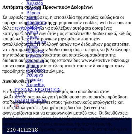
Χαλκίδα
Αυτόματη συλλογή Προσωπικών Δεδομένων
Σέρρες
Βέροια
Σε μερικές περιπτώσεις, η ιστοσελίδα της εταιρίας καθώς και οι
Ξάνθη
Καλαμάτα
πάροχοι υπηρεσιών αυτής χρησιμοποιούν cookies, web beacons και
Καβάλα
άλλες
τεχνολογίες
για να συλλέξουν αυτόματα ορισμένες
Χανιά
κατηγορίες δεδομένων όταν μας επισκέπτεσθε διαδικτυακά, καθώς
Λαμία
και μέσω των ηλεκτρονικών μηνυμάτων που τυχόν
Κομοτηνή
ανταλλάσσουμε. Η συλλογή αυτών των δεδομένων μας επιτρέπει
Ρόδος
να εξατομικεύουμε την διαδικτυακή σας εμπειρία, να βελτιώνουμε
Μύκονος
την απόδοση, τη χρηστικότητα και αποτελεσματικότητα της
Αγρίνιο
διαδικτυακής παρουσίας της ιστοσελίδας www.detective-bitziou.gr
Κατερίνη
Δράμα
και να αποτιμάμε την αποτελεσματικότητα των δραστηριοτήτων
Καρδίτσα
προώθησης των υπηρεσιών μας.
Ρέθυμνο
Τρίπολη
Διευθύνσεις IP
Κόρινθος
ΣΥΧΝΕΣ ΕΡΩΤΗΣΕΙΣ
Η διεύθυνση IP είναι ένας αριθμός που αποδίδεται στον
ΝΕΑ
ηλεκτρονικό σας υπολογιστή κάθε φορά που αποκτάτε πρόσβαση
ΕΠΙΚΟΙΝΩΝΙΑ
στο διαδίκτυο. Επιτρέπει στους ηλεκτρονικούς υπολογιστές και
στους υπολογιστές εξυπηρέτησης δικτύου (servers) να
αναγνωρίζονται και να επικοινωνούν μεταξύ τους. Οι διευθύνσεις
IP από τις οποίες φαίνεται ότι προέρχονται οι επισκέπτες μπορεί να
καταγράφονται για λόγους ασφάλειας της τεχνολογίας της
210 4112318
πληροφορίας και διάγνωσης των συστημάτων. Αυτά τα δεδομένα