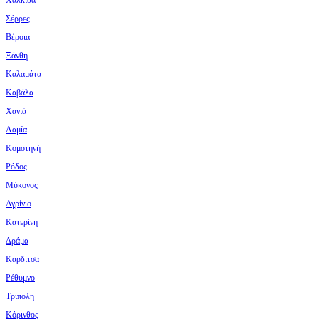
Σέρρες
Βέροια
Ξάνθη
Καλαμάτα
Καβάλα
Χανιά
Λαμία
Κομοτηνή
Ρόδος
Μύκονος
Αγρίνιο
Κατερίνη
Δράμα
Καρδίτσα
Ρέθυμνο
Τρίπολη
Κόρινθος