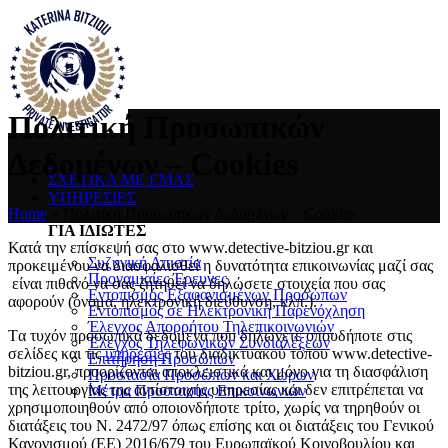
Πολιτική Προσωπικών
Δεδομένων – Cookies
ΣΧΕΤΙΚΑ ΜΕ ΕΜΑΣ
ΥΠΗΡΕΣΙΕΣ
Home
»
Πολιτική Προσωπικών Δεδομένων – Cookies
ΓΙΑ ΙΔΙΩΤΕΣ
Κατά την επίσκεψή σας στο www.detective-bitziou.gr και
Συζυγική Απιστία
προκειμένου να διασφαλισθεί η δυνατότητα επικοινωνίας μαζί σας
Προγαμιαίες Έρευνες
είναι πιθανό να σας ζητηθεί να δηλώσετε στοιχεία που σας
Εντοπισμός Εξαφανισμένων Προσώπων
αφορούν (όνομα, ηλεκτρονική διεύθυνση, κλπ.).
Εντοπισμός σε Ηλεκτρονική Παρενόχληση
Έλεγχος Απορρήτου Τηλεπικοινωνιών
Tα τυχόν προσωπικά δεδομένα που δηλώνετε οπουδήποτε στις
Έλεγχος Τηλεφωνικών Συνδιαλέξεων
σελίδες και τις
υπηρεσίες
του διαδικτυακού τόπου www.detective-
Επιτήρηση Προσώπων
bitziou.gr, προορίζονται αποκλειστικά και μόνο για τη διασφάλιση
Προστασία Προσώπων και Χώρων
της λειτουργίας της αντίστοιχης υπηρεσίας και δεν επιτρέπεται να
Μέτρα Προστασίας Επικοινωνιών
χρησιμοποιηθούν από οποιονδήποτε τρίτο, χωρίς να τηρηθούν οι
διατάξεις του Ν. 2472/97 όπως επίσης και οι διατάξεις του Γενικού
Κανονισμού (ΕΕ) 2016/679 του Ευρωπαϊκού Κοινοβουλίου και