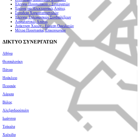
Έλεγχος Προσωπικού – Συνεργατών
Έρευνα για Ηλεκτρονικές Απάτες
Συνοδεία Χρηματαποστολών
Έλεγχος Τηλεφωνικών Συνδιαλέξεων
Ασφαλιστικές Απάτες
Ανάκτηση Χρεών – Εύρεση Οφειλετών
Μέτρα Προστασίας Επικοινωνιών
ΔΙΚΤΥΟ ΣΥΝΕΡΓΑΤΩΝ
Αθήνα
Θεσσαλονίκη
Πάτρα
Ηράκλειο
Πειραιάς
Λάρισα
Βόλος
Αλεξανδρούπολη
Ιωάννινα
Τρίκαλα
Χαλκίδα