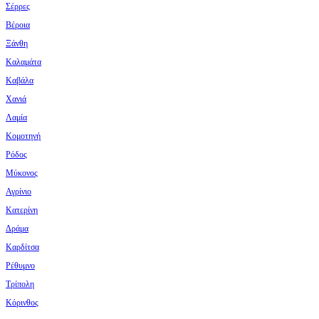
Σέρρες
Βέροια
Ξάνθη
Καλαμάτα
Καβάλα
Χανιά
Λαμία
Κομοτηνή
Ρόδος
Μύκονος
Αγρίνιο
Κατερίνη
Δράμα
Καρδίτσα
Ρέθυμνο
Τρίπολη
Κόρινθος