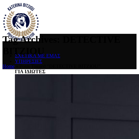
Tag Archives: DETECTIVE
BITZIOU
ΣΧΕΤΙΚΑ ΜΕ ΕΜΑΣ
ΥΠΗΡΕΣΙΕΣ
Home
»
Posts Tagged "DETECTIVE BITZIOU"
ΓΙΑ ΙΔΙΩΤΕΣ
Συζυγική Απιστία
Προγαμιαίες Έρευνες
Εντοπισμός Εξαφανισμένων Προσώπων
Εντοπισμός σε Ηλεκτρονική Παρενόχληση
Έλεγχος Απορρήτου Τηλεπικοινωνιών
Έλεγχος Τηλεφωνικών Συνδιαλέξεων
Επιτήρηση Προσώπων
Προστασία Προσώπων και Χώρων
Μέτρα Προστασίας Επικοινωνιών