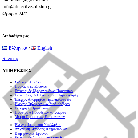
info@detective-bitziou.gr
Ωράριο 24/7
Ακολουθήστε μας
Ελληνικά
/
English
Sitemap
ΥΠΗΡΕΣΙΕΣ
Συζυγική Απιστία
Προγαμιαίες Έρευνες
Εντοπισμός Εξαφανισμένων Προσώπων
Εντοπισμός σε Ηλεκτρονική Παρενόχληση
Έλεγχος Απορρήτου Τηλεπικοινωνιών
Έλεγχος Τηλεφωνικών Συνδιαλέξεων
Επιτήρηση Προσώπων
Προστασία Προσώπων και Χώρων
Μέτρα Προστασίας Επικοινωνιών
Έλεγχος Ιστορικού Υπαλλήλου
Ανίχνευση Διαρροής Πληροφοριών
Βιομηχανικές Έρευνες
Εντοπισμός Δικαστικών Στοιχείων