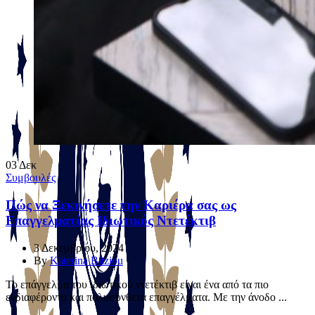
03
Δεκ
Συμβουλές
Πώς να Ξεκινήσετε την Καριέρα σας ως
Επαγγελματίας Ιδιωτικός Ντετέκτιβ
3 Δεκεμβρίου, 2024
By
Katerina Bitziou
Το επάγγελμα του ιδιωτικού ντετέκτιβ είναι ένα από τα πιο
ενδιαφέροντα και πολυσύνθετα επαγγέλματα. Με την άνοδο ...