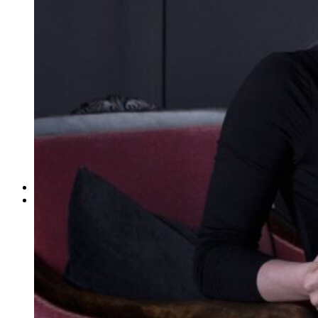
ΓΙΑ ΕΠΙΧΕΙΡΗΣΕΙΣ
Έλεγχος Ιστορικού Υπαλλήλου
Ανίχνευση Διαρροής Πληροφοριών
Βιομηχανικές Έρευνες
Εντοπισμός Δικαστικών Στοιχείων
Έλεγχος Προσωπικού – Συνεργατών
Έρευνα για Ηλεκτρονικές Απάτες
Συνοδεία Χρηματαποστολών
Έλεγχος Τηλεφωνικών Συνδιαλέξεων
Ασφαλιστικές Απάτες
Ανάκτηση Χρεών – Εύρεση Οφειλετών
Μέτρα Προστασίας Επικοινωνιών
ΕΞΟΠΛΙΣΜΟΣ
ΔΙΚΤΥΟ ΣΥΝΕΡΓΑΤΩΝ
Αθήνα
Θεσσαλονίκη
Πάτρα
Ηράκλειο
Πειραιάς
Λάρισα
Βόλος
Αλεξανδρούπολη
Ιωάννινα
Τρίκαλα