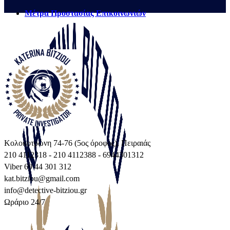
Μέτρα Προστασίας Επικοινωνιών
Κολοκοτρώνη 74-76 (5ος όροφος), Πειραιάς
210 4112318 - 210 4112388 - 6944301312
Viber 69 44 301 312
kat.bitziou@gmail.com
info@detective-bitziou.gr
Ωράριο 24/7