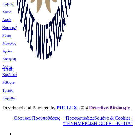
Καβάλα
Χανιά
Λαμία
Κομοτηνή
Ρόδος
Μύκονος
Αγρίνιο
Κατερίνη
Δράμα
Menu
Καρδίτσα
Ρέθυμνο
Τρίπολη
Κόρινθος
Developed and Powered by
POLLUX
2024
Detective-Bitziou.gr
.
Όροι και Προϋποθέσεις
|
Προσωπικά Δεδομένα & Cookies |
*”ΕΝΗΜΕΡΩΣΗ GDPR – ΚΠΠΔ”