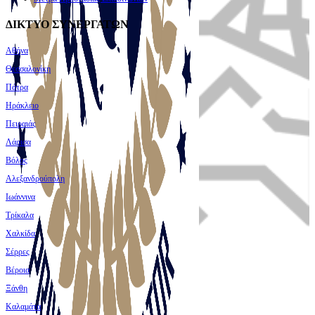
ΔΙΚΤΥΟ ΣΥΝΕΡΓΑΤΩΝ
Αθήνα
Θεσσαλονίκη
Πάτρα
Ηράκλειο
Πειραιάς
Λάρισα
Βόλος
Αλεξανδρούπολη
Ιωάννινα
Τρίκαλα
Χαλκίδα
Σέρρες
Βέροια
Ξάνθη
Καλαμάτα