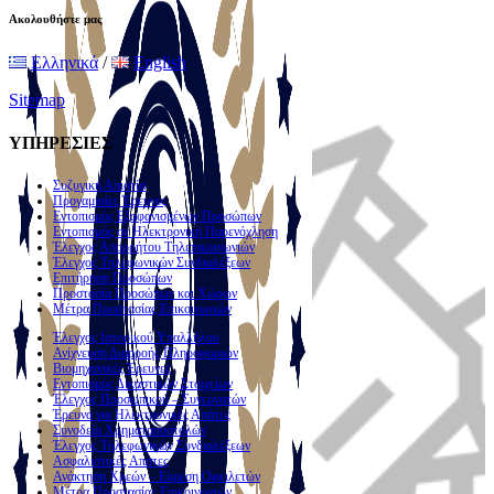
Ακολουθήστε μας
Ελληνικά
/
English
Sitemap
ΥΠΗΡΕΣΙΕΣ
Συζυγική Απιστία
Προγαμιαίες Έρευνες
Εντοπισμός Εξαφανισμένων Προσώπων
Εντοπισμός σε Ηλεκτρονική Παρενόχληση
Έλεγχος Απορρήτου Τηλεπικοινωνιών
Έλεγχος Τηλεφωνικών Συνδιαλέξεων
Επιτήρηση Προσώπων
Προστασία Προσώπων και Χώρων
Μέτρα Προστασίας Επικοινωνιών
Έλεγχος Ιστορικού Υπαλλήλου
Ανίχνευση Διαρροής Πληροφοριών
Βιομηχανικές Έρευνες
Εντοπισμός Δικαστικών Στοιχείων
Έλεγχος Προσωπικού – Συνεργατών
Έρευνα για Ηλεκτρονικές Απάτες
Συνοδεία Χρηματαποστολών
Έλεγχος Τηλεφωνικών Συνδιαλέξεων
Ασφαλιστικές Απάτες
Ανάκτηση Χρεών – Εύρεση Οφειλετών
Μέτρα Προστασίας Επικοινωνιών