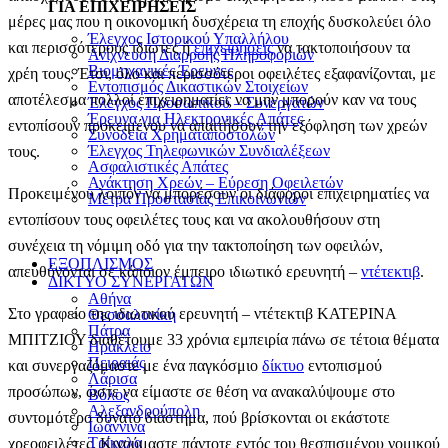
ΓΙΑ ΕΠΙΧΕΙΡΗΣΕΙΣ
μέρες μας που η οικονομική δυσχέρεια τη εποχής δυσκολεύει όλο
Έλεγχος Ιστορικού Υπαλλήλου
και περισσότερους ιδιώτες ή
επιχειρήσεις
να τακτοποιήσουν τα
Ανίχνευση Διαρροής Πληροφοριών
Βιομηχανικές Έρευνες
χρέη τους. Έτσι, όλο και περισσότεροι οφειλέτες εξαφανίζονται, με
Εντοπισμός Δικαστικών Στοιχείων
αποτέλεσμα πολλοί επιχειρηματίες να μην μπορούν καν να τους
Έλεγχος Προσωπικού – Συνεργατών
Έρευνα για Ηλεκτρονικές Απάτες
εντοπίσουν προκειμένου να απαιτήσουν την εξόφληση των χρεών
Συνοδεία Χρηματαποστολών
Έλεγχος Τηλεφωνικών Συνδιαλέξεων
τους.
Ασφαλιστικές Απάτες
Ανάκτηση Χρεών – Εύρεση Οφειλετών
Προκειμένου λοιπόν να μπορέσουν οι διάφοροι επιχειρηματίες να
Μέτρα Προστασίας Επικοινωνιών
εντοπίσουν τους οφειλέτες τους και να ακολουθήσουν στη
συνέχεια τη νόμιμη οδό για την τακτοποίηση των οφειλών,
ΕΞΟΠΛΙΣΜΟΣ
απευθύνονται σε κάποιον έμπειρο ι
διωτικό ερευνητή –
ντέτεκτιβ
.
ΔΙΚΤΥΟ ΣΥΝΕΡΓΑΤΩΝ
Αθήνα
Στο γραφείο της ι
διωτικού ερευνητή –
ντέτεκτιβ ΚATΕΡΙΝΑ
Θεσσαλονίκη
Πάτρα
ΜΠΙΤΖΙΟΥ διαθέτουμε 33 χρόνια εμπειρία πάνω σε τέτοια θέματα
Ηράκλειο
Πειραιάς
και συνεργαζόμαστε με ένα παγκόσμιο
δίκτυο
εντοπισμού
Λάρισα
προσώπων, ώστε να είμαστε σε θέση να ανακαλύψουμε στο
Βόλος
Αλεξανδρούπολη
συντομότερο δυνατό διάστημα, πού βρίσκονται οι εκάστοτε
Ιωάννινα
Τρίκαλα
χρεοφειλέτες. Κινούμαστε πάντοτε εντός του θεσπισμένου νομικού