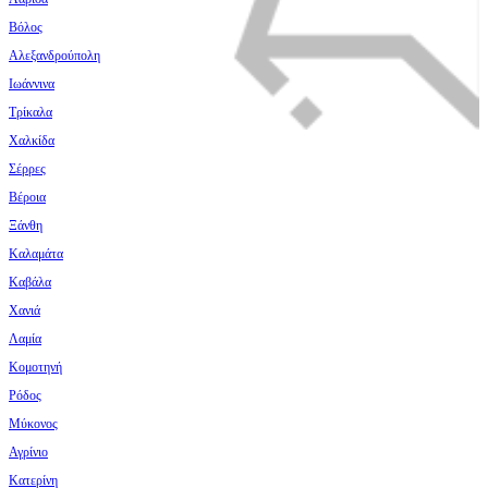
Βόλος
Αλεξανδρούπολη
Ιωάννινα
Τρίκαλα
Χαλκίδα
Σέρρες
Βέροια
Ξάνθη
Καλαμάτα
Καβάλα
Χανιά
Λαμία
Κομοτηνή
Ρόδος
Μύκονος
Αγρίνιο
Κατερίνη