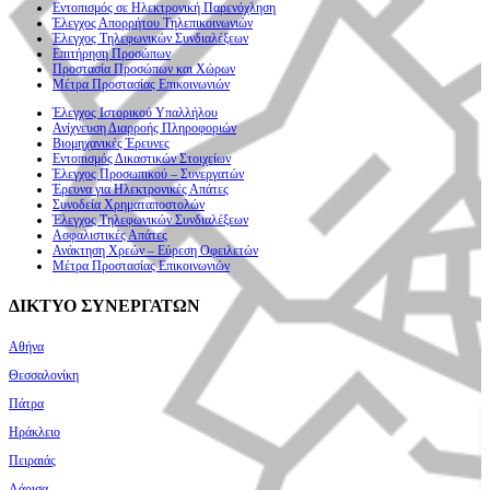
Εντοπισμός σε Ηλεκτρονική Παρενόχληση
Έλεγχος Απορρήτου Τηλεπικοινωνιών
Έλεγχος Τηλεφωνικών Συνδιαλέξεων
Επιτήρηση Προσώπων
Προστασία Προσώπων και Χώρων
Μέτρα Προστασίας Επικοινωνιών
Έλεγχος Ιστορικού Υπαλλήλου
Ανίχνευση Διαρροής Πληροφοριών
Βιομηχανικές Έρευνες
Εντοπισμός Δικαστικών Στοιχείων
Έλεγχος Προσωπικού – Συνεργατών
Έρευνα για Ηλεκτρονικές Απάτες
Συνοδεία Χρηματαποστολών
Έλεγχος Τηλεφωνικών Συνδιαλέξεων
Ασφαλιστικές Απάτες
Ανάκτηση Χρεών – Εύρεση Οφειλετών
Μέτρα Προστασίας Επικοινωνιών
ΔΙΚΤΥΟ ΣΥΝΕΡΓΑΤΩΝ
Αθήνα
Θεσσαλονίκη
Πάτρα
Ηράκλειο
Πειραιάς
Λάρισα