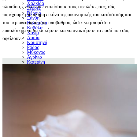
Χαλκίδα
πλαισίου, ενώ αφού εντοπίσουμε τους οφειλέτες σας, σάς
Σέρρες
Βέροια
παρέχουμε μία πλήρη εικόνα της οικονομικής του κατάστασης και
Ξάνθη
του περιουσιακού τους υποβαθρου, ώστε να μπορέσετε
Καλαμάτα
Καβάλα
ευκολότερα να διεκδικήσετε και να ανακτήσετε τα ποσά που σας
Χανιά
Λαμία
οφείλουν.
Κομοτηνή
Ρόδος
Μύκονος
Αγρίνιο
Κατερίνη
Δράμα
Καρδίτσα
Ρέθυμνο
Τρίπολη
Κόρινθος
ΣΥΧΝΕΣ ΕΡΩΤΗΣΕΙΣ
ΝΕΑ
ΕΠΙΚΟΙΝΩΝΙΑ
210 4112318