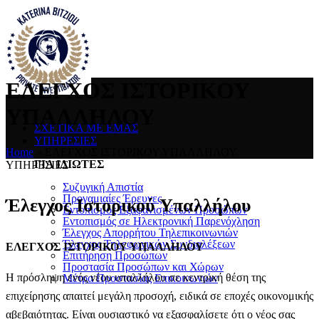
ΕΛΕΓΧΟΣ ΙΣΤΟΡΙΚΟΥ
ΥΠΑΛΛΗΛΟΥ
ΣΧΕΤΙΚΑ ΜΕ ΕΜΑΣ
ΥΠΗΡΕΣΙΕΣ
Home
»
ΕΛΕΓΧΟΣ ΙΣΤΟΡΙΚΟΥ ΥΠΑΛΛΗΛΟΥ
ΓΙΑ ΙΔΙΩΤΕΣ
ΥΠΗΡΕΣΙΕΣ
Συζυγική Απιστία
Προγαμιαίες Έρευνες
Έλεγχος Ιστορικού Υπαλλήλου
Εντοπισμός Εξαφανισμένων Προσώπων
Εντοπισμός σε Ηλεκτρονική Παρενόχληση
Έλεγχος Απορρήτου Τηλεπικοινωνιών
Έλεγχος Τηλεφωνικών Συνδιαλέξεων
ΕΛΕΓΧΟΣ ΙΣΤΟΡΙΚΟΥ ΥΠΑΛΛΗΛΟΥ
Επιτήρηση Προσώπων
Προστασία Προσώπων και Χώρων
Η πρόσληψη ενός νέου υπαλλήλου σε κεντρική θέση της
Μέτρα Προστασίας Επικοινωνιών
επιχείρησης απαιτεί μεγάλη προσοχή, ειδικά σε εποχές οικονομικής
αβεβαιότητας. Είναι ουσιαστικό να εξασφαλίσετε ότι ο νέος σας