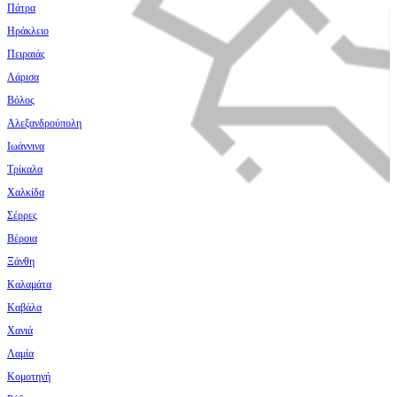
Πάτρα
Ηράκλειο
Πειραιάς
Λάρισα
Βόλος
Αλεξανδρούπολη
Ιωάννινα
Τρίκαλα
Χαλκίδα
Σέρρες
Βέροια
Ξάνθη
Καλαμάτα
Καβάλα
Χανιά
Λαμία
Κομοτηνή