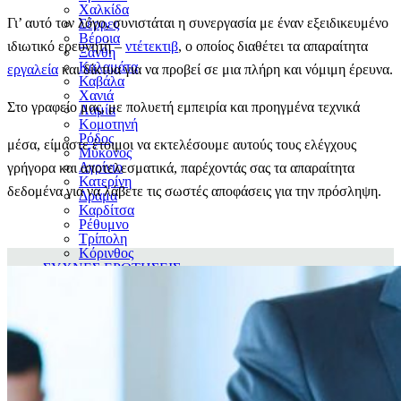
Χαλκίδα
Γι’ αυτό τον λόγο, συνιστάται η συνεργασία με έναν εξειδικευμένο
Σέρρες
Βέροια
ιδιωτικό ερευνητή –
ντέτεκτιβ
, ο οποίος διαθέτει τα απαραίτητα
Ξάνθη
Καλαμάτα
εργαλεία
και δίκτυα για να προβεί σε μια πλήρη και νόμιμη έρευνα.
Καβάλα
Χανιά
Στο γραφείο μας, με πολυετή εμπειρία και προηγμένα τεχνικά
Λαμία
Κομοτηνή
Ρόδος
μέσα, είμαστε έτοιμοι να εκτελέσουμε αυτούς τους ελέγχους
Μύκονος
Αγρίνιο
γρήγορα και αποτελεσματικά, παρέχοντάς σας τα απαραίτητα
Κατερίνη
δεδομένα για να λάβετε τις σωστές αποφάσεις για την πρόσληψη.
Δράμα
Καρδίτσα
Ρέθυμνο
Τρίπολη
Κόρινθος
ΣΥΧΝΕΣ ΕΡΩΤΗΣΕΙΣ
ΝΕΑ
ΕΠΙΚΟΙΝΩΝΙΑ
210 4112318