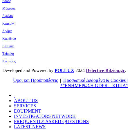
Ρόδος
Μύκονος
Αγρίνιο
Κατερίνη
Δράμα
Καρδίτσα
Ρέθυμνο
Τρίπολη
Κόρινθος
Developed and Powered by
POLLUX
2024
Detective-Bitziou.gr
.
Όροι και Προϋποθέσεις
|
Προσωπικά Δεδομένα & Cookies |
*”ΕΝΗΜΕΡΩΣΗ GDPR – ΚΠΠΔ”
ABOUT US
SERVICES
EQUIPMENT
INVESTIGATORS NETWORK
FREQUENTLY ASKED QUESTIONS
LATEST NEWS