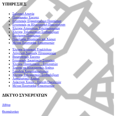
ΥΠΗΡΕΣΙΕΣ
Συζυγική Απιστία
Προγαμιαίες Έρευνες
Εντοπισμός Εξαφανισμένων Προσώπων
Εντοπισμός σε Ηλεκτρονική Παρενόχληση
Έλεγχος Απορρήτου Τηλεπικοινωνιών
Έλεγχος Τηλεφωνικών Συνδιαλέξεων
Επιτήρηση Προσώπων
Προστασία Προσώπων και Χώρων
Μέτρα Προστασίας Επικοινωνιών
Έλεγχος Ιστορικού Υπαλλήλου
Ανίχνευση Διαρροής Πληροφοριών
Βιομηχανικές Έρευνες
Εντοπισμός Δικαστικών Στοιχείων
Έλεγχος Προσωπικού – Συνεργατών
Έρευνα για Ηλεκτρονικές Απάτες
Συνοδεία Χρηματαποστολών
Έλεγχος Τηλεφωνικών Συνδιαλέξεων
Ασφαλιστικές Απάτες
Ανάκτηση Χρεών – Εύρεση Οφειλετών
Μέτρα Προστασίας Επικοινωνιών
ΔΙΚΤΥΟ ΣΥΝΕΡΓΑΤΩΝ
Αθήνα
Θεσσαλονίκη