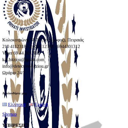
Κολοκοτρώνη 74-76 (5ος όροφος), Πειραιάς
210 4112318 - 210 4112388 - 6944301312
Viber 69 44 301 312
kat.bitziou@gmail.com
info@detective-bitziou.gr
Ωράριο 24/7
Ακολουθήστε μας
Ελληνικά
/
English
Sitemap
ΥΠΗΡΕΣΙΕΣ