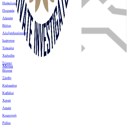
Ηράκλειο
Πειραιάς
Λάρισα
Βόλος
Αλεξανδρούπολη
Ιωάννινα
Τρίκαλα
Χαλκίδα
Σέρρες
Menu
Βέροια
Ξάνθη
Καλαμάτα
Καβάλα
Χανιά
Λαμία
Κομοτηνή
Ρόδος