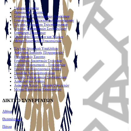
Συζυγική Απιστία
Προγαμιαίες Έρευνες
Εντοπισμός Εξαφανισμένων Προσώπων
Εντοπισμός σε Ηλεκτρονική Παρενόχληση
Έλεγχος Απορρήτου Τηλεπικοινωνιών
Έλεγχος Τηλεφωνικών Συνδιαλέξεων
Επιτήρηση Προσώπων
Προστασία Προσώπων και Χώρων
Μέτρα Προστασίας Επικοινωνιών
Έλεγχος Ιστορικού Υπαλλήλου
Ανίχνευση Διαρροής Πληροφοριών
Βιομηχανικές Έρευνες
Εντοπισμός Δικαστικών Στοιχείων
Έλεγχος Προσωπικού – Συνεργατών
Έρευνα για Ηλεκτρονικές Απάτες
Συνοδεία Χρηματαποστολών
Έλεγχος Τηλεφωνικών Συνδιαλέξεων
Ασφαλιστικές Απάτες
Ανάκτηση Χρεών – Εύρεση Οφειλετών
Μέτρα Προστασίας Επικοινωνιών
ΔΙΚΤΥΟ ΣΥΝΕΡΓΑΤΩΝ
Αθήνα
Θεσσαλονίκη
Πάτρα