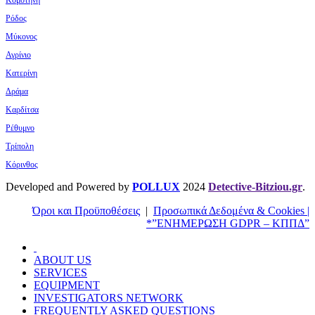
Ρόδος
Μύκονος
Αγρίνιο
Κατερίνη
Δράμα
Καρδίτσα
Ρέθυμνο
Τρίπολη
Κόρινθος
Developed and Powered by
POLLUX
2024
Detective-Bitziou.gr
.
Όροι και Προϋποθέσεις
|
Προσωπικά Δεδομένα & Cookies |
*”ΕΝΗΜΕΡΩΣΗ GDPR – ΚΠΠΔ”
ABOUT US
SERVICES
EQUIPMENT
INVESTIGATORS NETWORK
FREQUENTLY ASKED QUESTIONS