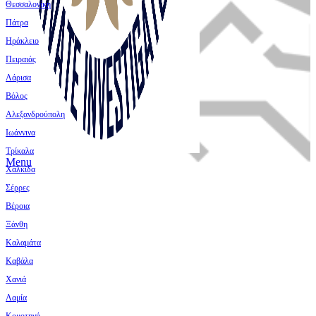
Θεσσαλονίκη
Πάτρα
Ηράκλειο
Πειραιάς
Λάρισα
Βόλος
Αλεξανδρούπολη
Ιωάννινα
Τρίκαλα
Menu
Χαλκίδα
Σέρρες
Βέροια
Ξάνθη
Καλαμάτα
Καβάλα
Χανιά
Λαμία
Κομοτηνή