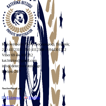
Κολοκοτρώνη 74-76 (5ος όροφος), Πειραιάς
210 4112318 - 210 4112388 - 6944301312
Viber 69 44 301 312
kat.bitziou@gmail.com
info@detective-bitziou.gr
Ωράριο 24/7
Ακολουθήστε μας
Ελληνικά
/
English
Sitemap