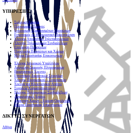
ΥΠΗΡΕΣΙΕΣ
Συζυγική Απιστία
Προγαμιαίες Έρευνες
Εντοπισμός Εξαφανισμένων Προσώπων
Εντοπισμός σε Ηλεκτρονική Παρενόχληση
Έλεγχος Απορρήτου Τηλεπικοινωνιών
Έλεγχος Τηλεφωνικών Συνδιαλέξεων
Επιτήρηση Προσώπων
Προστασία Προσώπων και Χώρων
Μέτρα Προστασίας Επικοινωνιών
Έλεγχος Ιστορικού Υπαλλήλου
Ανίχνευση Διαρροής Πληροφοριών
Βιομηχανικές Έρευνες
Εντοπισμός Δικαστικών Στοιχείων
Έλεγχος Προσωπικού – Συνεργατών
Έρευνα για Ηλεκτρονικές Απάτες
Συνοδεία Χρηματαποστολών
Έλεγχος Τηλεφωνικών Συνδιαλέξεων
Ασφαλιστικές Απάτες
Ανάκτηση Χρεών – Εύρεση Οφειλετών
Μέτρα Προστασίας Επικοινωνιών
ΔΙΚΤΥΟ ΣΥΝΕΡΓΑΤΩΝ
Αθήνα