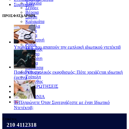
Χαλκίδα
Συμβουλές
Σέρρες
Βέροια
ΠΡΟΣΦΑΤΑ ΑΡΘΡΑ
Ξάνθη
Καλαμάτα
Καβάλα
Χανιά
Λαμία
Κομοτηνή
Ρόδος
Υποθέσεις που απαιτούν την εμπλοκή ιδιωτικού ντετέκτιβ
Μύκονος
Αγρίνιο
Κατερίνη
Δράμα
Καρδίτσα
Παιδιά και σχολικός εκφοβισμός: Πότε χρειάζεται ιδιωτική
Ρέθυμνο
Τρίπολη
έρευνα
Κόρινθος
ΣΥΧΝΕΣ ΕΡΩΤΗΣΕΙΣ
ΝΕΑ
ΕΠΙΚΟΙΝΩΝΙΑ
Τι Πληρώνετε Όταν Συνεργάζεστε με έναν Ιδιωτικό
Ντετέκτιβ;
Ετικέτες
210 4112318