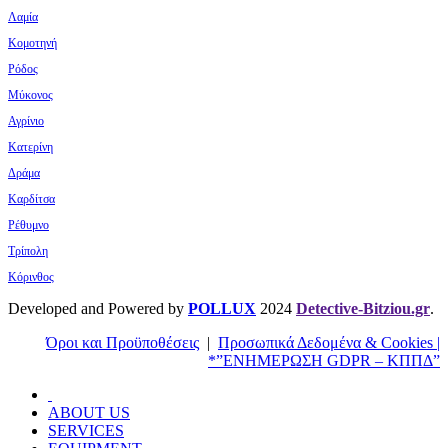
Λαμία
Κομοτηνή
Ρόδος
Μύκονος
Αγρίνιο
Κατερίνη
Δράμα
Καρδίτσα
Ρέθυμνο
Τρίπολη
Κόρινθος
Developed and Powered by
POLLUX
2024
Detective-Bitziou.gr
.
Όροι και Προϋποθέσεις
|
Προσωπικά Δεδομένα & Cookies |
*”ΕΝΗΜΕΡΩΣΗ GDPR – ΚΠΠΔ”
ABOUT US
SERVICES