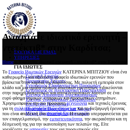
Αναζητάτε ιδιωτικό ερευνητή –
ντετέκτιβ* στην Καρδίτσα;
ΣΧΕΤΙΚΑ ΜΕ ΕΜΑΣ
ΥΠΗΡΕΣΙΕΣ
Home
»
Αναζητάτε ιδιωτικό ερευνητή – ντετέκτιβ* στην Καρδίτσα;
ΓΙΑ ΙΔΙΩΤΕΣ
Το
Γραφείο Ιδιωτικών Ερευνών
ΚATΕΡΙΝΑ ΜΠΙΤΖΙΟΥ είναι ένα
Συζυγική Απιστία
καθιερωμένο και αξιόπιστο γραφείο ιδιωτικών ερευνών που
Προγαμιαίες Έρευνες
βρίσκεται στην καρδιά της Καρδίτσας. Με πολυετή εμπειρία στον
Εντοπισμός Εξαφανισμένων Προσώπων
κλάδο και μια ομάδα ειδικών ιδιωτικών ερευνητών, ειδικεύονται
Εντοπισμός σε Ηλεκτρονική Παρενόχληση
στην παροχή διακριτικών και αποτελεσματικών λύσεων σε ένα
Έλεγχος Απορρήτου Τηλεπικοινωνιών
ευρύ φάσμα νομικών, εταιρικών και προσωπικών ζητημάτων.
Έλεγχος Τηλεφωνικών Συνδιαλέξεων
Χρησιμοποιούν την πιο πρόσφατη
τεχνολογία
και τεχνικές έρευνας
Επιτήρηση Προσώπων
για τη
συλλογή αποδεικτικών στοιχείων
και τη διεξαγωγή έρευνας
Προστασία Προσώπων και Χώρων
Μέτρα Προστασίας Επικοινωνιών
που είναι αποδεκτή στο
δικαστήριο
. Η εταιρεία υπερηφανεύεται για
τον επαγγελματισμό, την
εμπιστευτικότητα
, την ακεραιότητα και τη
δέσμευσή της για την ικανοποίηση των πελατών της. Είτε
χρειάζεστε τις
υπηρεσίες
τους για προσωπικούς είτε