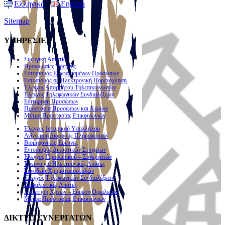
Ελληνικά
/
English
Sitemap
ΥΠΗΡΕΣΙΕΣ
Συζυγική Απιστία
Προγαμιαίες Έρευνες
Εντοπισμός Εξαφανισμένων Προσώπων
Εντοπισμός σε Ηλεκτρονική Παρενόχληση
Έλεγχος Απορρήτου Τηλεπικοινωνιών
Έλεγχος Τηλεφωνικών Συνδιαλέξεων
Επιτήρηση Προσώπων
Προστασία Προσώπων και Χώρων
Μέτρα Προστασίας Επικοινωνιών
Έλεγχος Ιστορικού Υπαλλήλου
Ανίχνευση Διαρροής Πληροφοριών
Βιομηχανικές Έρευνες
Εντοπισμός Δικαστικών Στοιχείων
Έλεγχος Προσωπικού – Συνεργατών
Έρευνα για Ηλεκτρονικές Απάτες
Συνοδεία Χρηματαποστολών
Έλεγχος Τηλεφωνικών Συνδιαλέξεων
Ασφαλιστικές Απάτες
Ανάκτηση Χρεών – Εύρεση Οφειλετών
Μέτρα Προστασίας Επικοινωνιών
ΔΙΚΤΥΟ ΣΥΝΕΡΓΑΤΩΝ