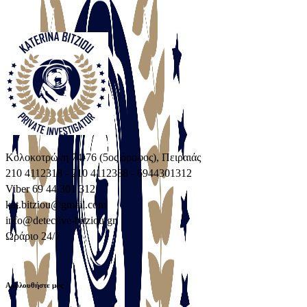
Κολοκοτρώνη 74-76 (5ος όροφος), Πειραιάς
210 4112318 - 210 4112388 - 6944301312
Viber 69 44 301 312
kat.bitziou@gmail.com
info@detective-bitziou.gr
Ωράριο 24/7
Ακολουθήστε μας