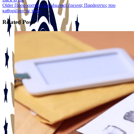
Older
Πόσο κοστίζει μια ιδιωτική έρευνα; Παράγοντες που
καθορίζουν τις τιμές
Related Posts