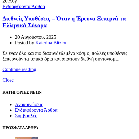
20
Αυγ
Ενδιαφέροντα Άρθρα
Διεθνείς Υποθέσεις – Όταν η Έρευνα Ξεπερνά τα
Ελληνικά Σύνορα
20 Αυγούστου, 2025
Posted by
Katerina Bitziou
Σε έναν όλο και πιο διασυνδεδεμένο κόσμο, πολλές υποθέσεις
ξεπερνούν τα τοπικά όρια και απαιτούν διεθνή συντονισμ...
Continue reading
Close
ΚΑΤΗΓΟΡΙΕΣ ΝΕΩΝ
Ανακοινώσεις
Ενδιαφέροντα Άρθρα
Συμβουλές
ΠΡΟΣΦΑΤΑ ΑΡΘΡΑ