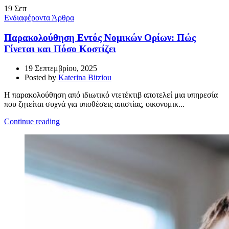
19
Σεπ
Ενδιαφέροντα Άρθρα
Παρακολούθηση Εντός Νομικών Ορίων: Πώς
Γίνεται και Πόσο Κοστίζει
19 Σεπτεμβρίου, 2025
Posted by
Katerina Bitziou
Η παρακολούθηση από ιδιωτικό ντετέκτιβ αποτελεί μια υπηρεσία
που ζητείται συχνά για υποθέσεις απιστίας, οικονομικ...
Continue reading