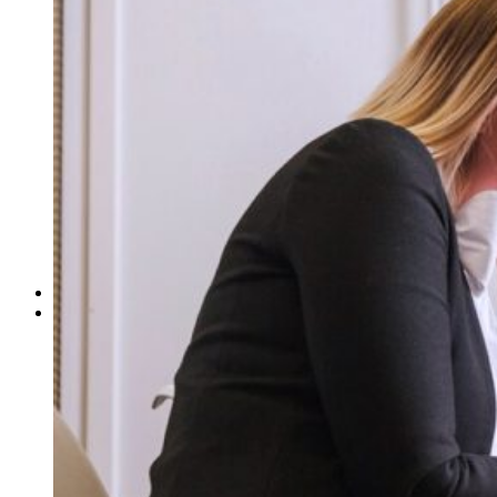
ΓΙΑ ΕΠΙΧΕΙΡΗΣΕΙΣ
Έλεγχος Ιστορικού Υπαλλήλου
Ανίχνευση Διαρροής Πληροφοριών
Βιομηχανικές Έρευνες
Εντοπισμός Δικαστικών Στοιχείων
Έλεγχος Προσωπικού – Συνεργατών
Έρευνα για Ηλεκτρονικές Απάτες
Συνοδεία Χρηματαποστολών
Έλεγχος Τηλεφωνικών Συνδιαλέξεων
Ασφαλιστικές Απάτες
Ανάκτηση Χρεών – Εύρεση Οφειλετών
Μέτρα Προστασίας Επικοινωνιών
ΕΞΟΠΛΙΣΜΟΣ
ΔΙΚΤΥΟ ΣΥΝΕΡΓΑΤΩΝ
Αθήνα
Θεσσαλονίκη
Πάτρα
Ηράκλειο
Πειραιάς
Λάρισα
Βόλος
Αλεξανδρούπολη
Ιωάννινα
Τρίκαλα