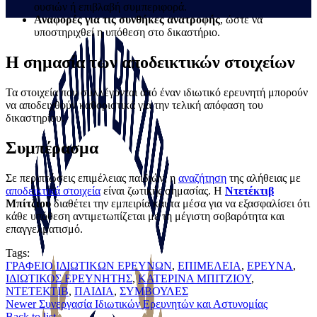
ουσιών ή επιβλαβή συμπεριφορά.
Αναφορές για τις συνθήκες ανατροφής
, ώστε να
υποστηριχθεί η υπόθεση στο δικαστήριο.
Η σημασία των αποδεικτικών στοιχείων
Τα στοιχεία που συλλέγονται από έναν ιδιωτικό ερευνητή μπορούν
να αποδειχθούν καθοριστικά για την τελική απόφαση του
δικαστηρίου.
Συμπέρασμα
Σε περιπτώσεις επιμέλειας παιδιών, η
αναζήτηση
της αλήθειας με
αποδεικτικά στοιχεία
είναι ζωτικής σημασίας. Η
Ντετέκτιβ
Μπίτζιου
διαθέτει την εμπειρία και τα μέσα για να εξασφαλίσει ότι
κάθε υπόθεση αντιμετωπίζεται με τη μέγιστη σοβαρότητα και
επαγγελματισμό.
Tags:
ΓΡΑΦΕΙΟ ΙΔΙΩΤΙΚΩΝ ΕΡΕΥΝΩΝ
,
ΕΠΙΜΕΛΕΙΑ
,
ΕΡΕΥΝΑ
,
ΙΔΙΩΤΙΚΟΣ ΕΡΕΥΝΗΤΗΣ
,
ΚATΕΡΙΝΑ ΜΠΙΤΖΙΟΥ
,
ΝΤΕΤΕΚΤΙΒ
,
ΠΑΙΔΙΑ
,
ΣΥΜΒΟΥΛΕΣ
Newer
Συνεργασία Ιδιωτικών Ερευνητών και Αστυνομίας
Back to list