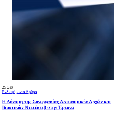
25
Σεπ
Ενδιαφέροντα Άρθρα
Η Δύναμη της Συνεργασίας Αστυνομικών Αρχών και
Ιδιωτικών Ντετέκτιβ στην Έρευνα