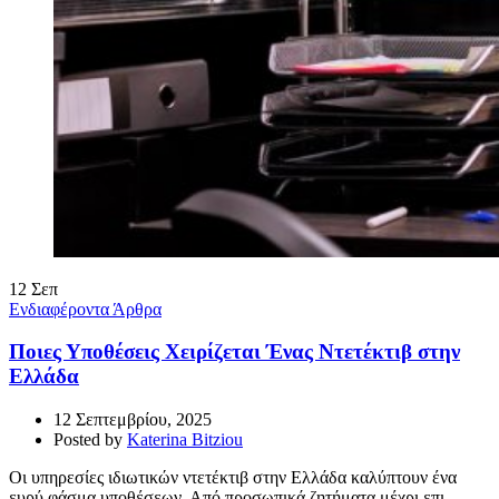
12
Σεπ
Ενδιαφέροντα Άρθρα
Ποιες Υποθέσεις Χειρίζεται Ένας Ντετέκτιβ στην
Ελλάδα
12 Σεπτεμβρίου, 2025
Posted by
Katerina Bitziou
Οι υπηρεσίες ιδιωτικών ντετέκτιβ στην Ελλάδα καλύπτουν ένα
ευρύ φάσμα υποθέσεων. Από προσωπικά ζητήματα μέχρι επι...