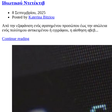
Ιδιωτικού Ντετέκτιβ
8 Σεπτεμβρίου, 2025
Posted by
Katerina Bitziou
Από την εξαφάνιση ενός αγαπημένου προσώπου έως την απώλεια
ενός πολύτιμου αντικειμένου ή εγγράφου, η αίσθηση αβεβ...
Continue reading