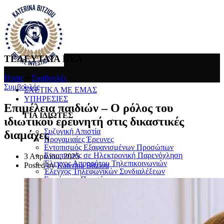
ΤΕΛΕΥΤΑΙΑ ΝΕΑ
Home
»
Συμβουλές
»
Συμβουλές
ΣΧΕΤΙΚΑ ΜΕ ΕΜΑΣ
ΥΠΗΡΕΣΙΕΣ
Επιμέλεια παιδιών – Ο ρόλος του
ΓΙΑ ΙΔΙΩΤΕΣ
ιδιωτικού ερευνητή στις δικαστικές
Συζυγική Απιστία
διαμάχες
Προγαμιαίες Έρευνες
Εντοπισμός Εξαφανισμένων Προσώπων
Εντοπισμός σε Ηλεκτρονική Παρενόχληση
3 Απριλίου, 2025
Έλεγχος Απορρήτου Τηλεπικοινωνιών
Posted by
Katerina Bitziou
Έλεγχος Τηλεφωνικών Συνδιαλέξεων
Επιτήρηση Προσώπων
Προστασία Προσώπων και Χώρων
Μέτρα Προστασίας Επικοινωνιών