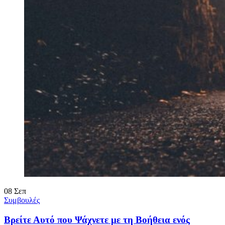
08
Σεπ
Συμβουλές
Βρείτε Αυτό που Ψάχνετε με τη Βοήθεια ενός