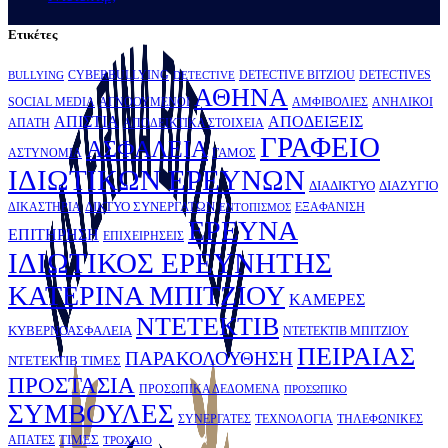
Ετικέτες
CYBERBULLYING
DETECTIVE BITZIOU
DETECTIVES
BULLYING
DETECTIVE
ΑΘΗΝΑ
SOCIAL MEDIA
ΑΓΝΟΟΥΜΕΝΟΙ
ΑΜΦΙΒΟΛΙΕΣ
ΑΝΗΛΙΚΟΙ
ΑΠΙΣΤΙΑ
ΑΠΟΔΕΙΞΕΙΣ
ΑΠΑΤΗ
ΑΠΟΔΕΙΚΤΙΚΑ ΣΤΟΙΧΕΙΑ
ΓΡΑΦΕΙΟ
ΑΣΦΑΛΕΙΑ
ΓΑΜΟΣ
ΑΣΤΥΝΟΜΙΑ
ΙΔΙΩΤΙΚΩΝ ΕΡΕΥΝΩΝ
ΔΙΑΔΙΚΤΥΟ
ΔΙΑΖΥΓΙΟ
ΔΙΚΤΥΟ ΣΥΝΕΡΓΑΤΩΝ
ΔΙΚΑΣΤΗΡΙΑ
ΕΞΑΦΑΝΙΣΗ
ΕΝΤΟΠΙΣΜΟΣ
ΕΡΕΥΝΑ
ΕΠΙΤΗΡΗΣΗ
ΕΠΙΧΕΙΡΗΣΕΙΣ
ΙΔΙΩΤΙΚΟΣ ΕΡΕΥΝΗΤΗΣ
ΚATΕΡΙΝΑ ΜΠΙΤΖΙΟΥ
ΚΑΜΕΡΕΣ
ΝΤΕΤΕΚΤΙΒ
ΚΥΒΕΡΝΟΑΣΦΑΛΕΙΑ
ΝΤΕΤΕΚΤΙΒ ΜΠΙΤΖΙΟΥ
ΠΕΙΡΑΙΑΣ
ΠΑΡΑΚΟΛΟΥΘΗΣΗ
ΝΤΕΤΕΚΤΙΒ ΤΙΜΕΣ
ΠΡΟΣΤΑΣΙΑ
ΠΡΟΣΩΠΙΚΑ ΔΕΔΟΜΕΝΑ
ΠΡΟΣΩΠΙΚΟ
ΣΥΜΒΟΥΛΕΣ
ΣΥΝΕΡΓΑΤΕΣ
ΤΕΧΝΟΛΟΓΙΑ
ΤΗΛΕΦΩΝΙΚΕΣ
ΤΙΜΕΣ
ΑΠΑΤΕΣ
ΤΡΟΧΑΙΟ