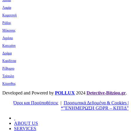
Λαμία
Κομοτηνή
Ρόδος
Μύκονος
Αγρίνιο
Κατερίνη
Δράμα
Καρδίτσα
Ρέθυμνο
Τρίπολη
Κόρινθος
Developed and Powered by
POLLUX
2024
Detective-Bitziou.gr
.
Όροι και Προϋποθέσεις
|
Προσωπικά Δεδομένα & Cookies |
*”ΕΝΗΜΕΡΩΣΗ GDPR – ΚΠΠΔ”
ABOUT US
SERVICES