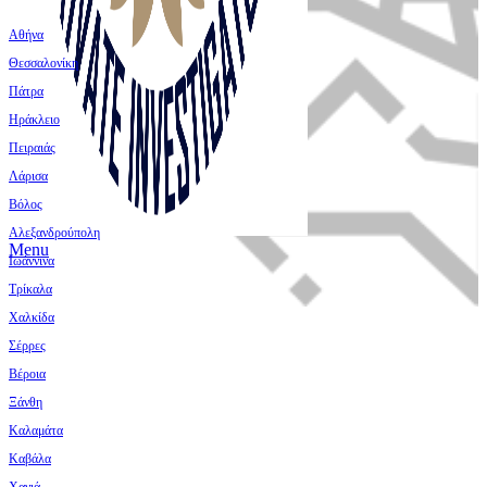
Αθήνα
Θεσσαλονίκη
Πάτρα
Ηράκλειο
Πειραιάς
Λάρισα
Βόλος
Αλεξανδρούπολη
Menu
Ιωάννινα
Τρίκαλα
Χαλκίδα
Σέρρες
Βέροια
Ξάνθη
Καλαμάτα
Καβάλα
Χανιά