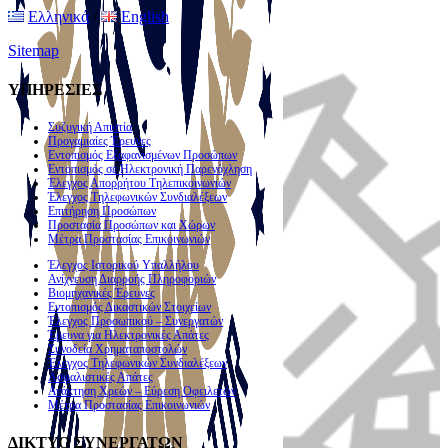
Ελληνικά
/
English
Sitemap
ΥΠΗΡΕΣΙΕΣ
Συζυγική Απιστία
Προγαμιαίες Έρευνες
Εντοπισμός Εξαφανισμένων Προσώπων
Εντοπισμός σε Ηλεκτρονική Παρενόχληση
Έλεγχος Απορρήτου Τηλεπικοινωνιών
Έλεγχος Τηλεφωνικών Συνδιαλέξεων
Επιτήρηση Προσώπων
Προστασία Προσώπων και Χώρων
Μέτρα Προστασίας Επικοινωνιών
Έλεγχος Ιστορικού Υπαλλήλου
Ανίχνευση Διαρροής Πληροφοριών
Βιομηχανικές Έρευνες
Εντοπισμός Δικαστικών Στοιχείων
Έλεγχος Προσωπικού – Συνεργατών
Έρευνα για Ηλεκτρονικές Απάτες
Συνοδεία Χρηματαποστολών
Έλεγχος Τηλεφωνικών Συνδιαλέξεων
Ασφαλιστικές Απάτες
Ανάκτηση Χρεών – Εύρεση Οφειλετών
Μέτρα Προστασίας Επικοινωνιών
ΔΙΚΤΥΟ ΣΥΝΕΡΓΑΤΩΝ