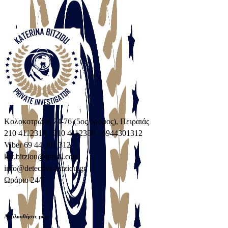
Κολοκοτρώνη 74-76 (5ος όροφος), Πειραιάς
210 4112318 - 210 4112388 - 6944301312
Viber 69 44 301 312
kat.bitziou@gmail.com
info@detective-bitziou.gr
Ωράριο 24/7
Ακολουθήστε μας