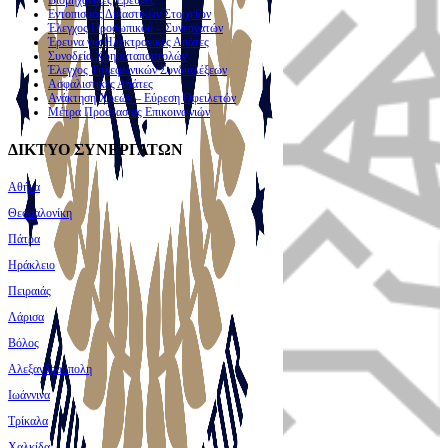
Βιομηχανικές Έρευνες
Εντοπισμός Δικαστικών Στοιχείων
Έλεγχος Προσωπικού – Συνεργατών
Έρευνα για Ηλεκτρονικές Απάτες
Συνοδεία Χρηματαποστολών
Έλεγχος Τηλεφωνικών Συνδιαλέξεων
Ασφαλιστικές Απάτες
Ανάκτηση Χρεών – Εύρεση Οφειλετών
Μέτρα Προστασίας Επικοινωνιών
ΔΙΚΤΥΟ ΣΥΝΕΡΓΑΤΩΝ
Αθήνα
Θεσσαλονίκη
Πάτρα
Ηράκλειο
Πειραιάς
Λάρισα
Βόλος
Αλεξανδρούπολη
Ιωάννινα
Τρίκαλα
Χαλκίδα