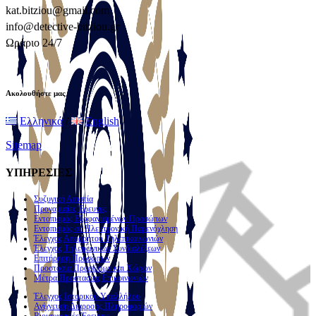
kat.bitziou@gmail.com
info@detective-bitziou.gr
Ωράριο 24/7
Ακολουθήστε μας
Ελληνικά
/
English
Sitemap
ΥΠΗΡΕΣΙΕΣ
Συζυγική Απιστία
Προγαμιαίες Έρευνες
Εντοπισμός Εξαφανισμένων Προσώπων
Εντοπισμός σε Ηλεκτρονική Παρενόχληση
Έλεγχος Απορρήτου Τηλεπικοινωνιών
Έλεγχος Τηλεφωνικών Συνδιαλέξεων
Επιτήρηση Προσώπων
Προστασία Προσώπων και Χώρων
Μέτρα Προστασίας Επικοινωνιών
Έλεγχος Ιστορικού Υπαλλήλου
Ανίχνευση Διαρροής Πληροφοριών