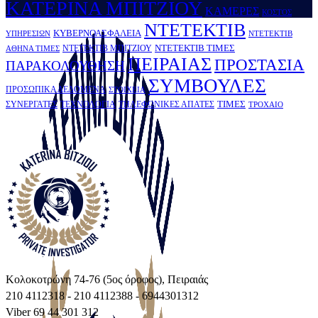
ΚATΕΡΙΝΑ ΜΠΙΤΖΙΟΥ
ΚΑΜΕΡΕΣ
ΚΟΣΤΟΣ
ΝΤΕΤΕΚΤΙΒ
ΚΥΒΕΡΝΟΑΣΦΑΛΕΙΑ
ΥΠΗΡΕΣΙΩΝ
ΝΤΕΤΕΚΤΙΒ
ΝΤΕΤΕΚΤΙΒ ΤΙΜΕΣ
ΝΤΕΤΕΚΤΙΒ ΜΠΙΤΖΙΟΥ
ΑΘΗΝΑ ΤΙΜΕΣ
ΠΕΙΡΑΙΑΣ
ΠΡΟΣΤΑΣΙΑ
ΠΑΡΑΚΟΛΟΥΘΗΣΗ
ΣΥΜΒΟΥΛΕΣ
ΠΡΟΣΩΠΙΚΑ ΔΕΔΟΜΕΝΑ
ΣΤΟΙΧΕΙΑ
ΤΙΜΕΣ
ΣΥΝΕΡΓΑΤΕΣ
ΤΕΧΝΟΛΟΓΙΑ
ΤΗΛΕΦΩΝΙΚΕΣ ΑΠΑΤΕΣ
ΤΡΟΧΑΙΟ
Κολοκοτρώνη 74-76 (5ος όροφος), Πειραιάς
210 4112318 - 210 4112388 - 6944301312
Viber 69 44 301 312