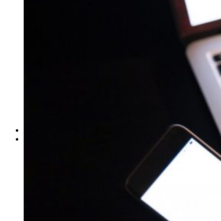
ΓΙΑ ΕΠΙΧΕΙΡΗΣΕΙΣ
Έλεγχος Ιστορικού Υπαλλήλου
Ανίχνευση Διαρροής Πληροφοριών
Βιομηχανικές Έρευνες
Εντοπισμός Δικαστικών Στοιχείων
Έλεγχος Προσωπικού – Συνεργατών
Έρευνα για Ηλεκτρονικές Απάτες
Συνοδεία Χρηματαποστολών
Έλεγχος Τηλεφωνικών Συνδιαλέξεων
Ασφαλιστικές Απάτες
Ανάκτηση Χρεών – Εύρεση Οφειλετών
Μέτρα Προστασίας Επικοινωνιών
ΕΞΟΠΛΙΣΜΟΣ
ΔΙΚΤΥΟ ΣΥΝΕΡΓΑΤΩΝ
Αθήνα
Θεσσαλονίκη
Πάτρα
Ηράκλειο
Πειραιάς
Λάρισα
Βόλος
Αλεξανδρούπολη
Ιωάννινα
Τρίκαλα