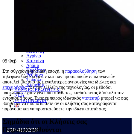
Χαλκίδα
Σέρρες
Βέροια
Ξάνθη
Καλαμάτα
Καβάλα
Χανιά
Λαμία
Κομοτηνή
Ρόδος
Μύκονος
Αγρίνιο
Κατερίνη
05
Φεβ
Δράμα
Καρδίτσα
Στη σύγχρονη ψηφιακή εποχή, η
παρακολούθηση
των
Ρέθυμνο
τηλεφωνικών κλήσεων και των προσωπικών επικοινωνιών
Τρίπολη
αποτελεί μία από τις μεγαλύτερες ανησυχίες για ιδιώτες και
Κόρινθος
επιχειρήσεις
. Με την εξέλιξη της τεχνολογίας, οι μέθοδοι
ΣΥΧΝΕΣ ΕΡΩΤΗΣΕΙΣ
υποκλοπής έχουν γίνει πιο σύνθετες, καθιστώντας δύσκολο τον
ΝΕΑ
εντοπισμό τους. Ένας έμπειρος ιδιωτικός
ντετέκτιβ
μπορεί να σας
ΕΠΙΚΟΙΝΩΝΙΑ
βοηθήσει να διαπιστώσετε αν οι κλήσεις σας καταγράφονται
παράνομα και να προστατεύσετε την ιδιωτικότητά σας.
Σημάδια ότι οι Κλήσεις σας
Παρακολουθούνται
210 4112318