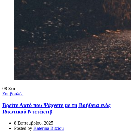
08
Σεπ
Συμβουλές
Βρείτε Αυτό που Ψάχνετε με τη Βοήθεια ενός
Ιδιωτικού Ντετέκτιβ
8 Σεπτεμβρίου, 2025
Posted by
Katerina Bitziou