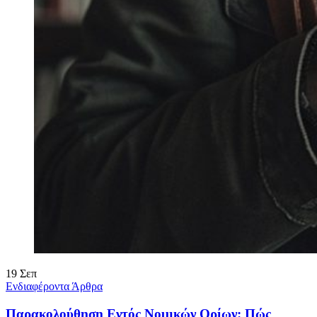
19
Σεπ
Ενδιαφέροντα Άρθρα
Παρακολούθηση Εντός Νομικών Ορίων: Πώς