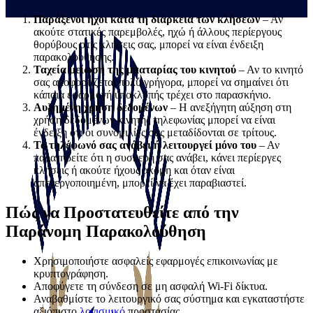
Παράξενοι ήχοι κατά τη διάρκεια των κλήσεων
– Αν
ακούτε στατικές παρεμβολές, ηχώ ή άλλους περίεργους
θορύβους στις κλήσεις σας, μπορεί να είναι ένδειξη
παρακολούθησης.
Ταχεία μείωση της μπαταρίας του κινητού
– Αν το κινητό
σας αποφορτίζεται πολύ γρήγορα, μπορεί να σημαίνει ότι
κάποια εφαρμογή υποκλοπής τρέχει στο παρασκήνιο.
Αυξημένη χρήση δεδομένων
– Η ανεξήγητη αύξηση στη
χρήση δεδομένων κινητής τηλεφωνίας μπορεί να είναι
ένδειξη ότι οι συνομιλίες σας μεταδίδονται σε τρίτους.
Το τηλέφωνό σας ανάβει ή λειτουργεί μόνο του
– Αν
παρατηρείτε ότι η συσκευή σας ανάβει, κάνει περίεργες
κλήσεις ή ακούτε ήχους ακόμη και όταν είναι
απενεργοποιημένη, μπορεί να έχει παραβιαστεί.
Πώς να Προστατευθείτε από την
Παράνομη Παρακολούθηση
Χρησιμοποιήστε ασφαλείς εφαρμογές επικοινωνίας με
κρυπτογράφηση.
Αποφύγετε τη σύνδεση σε μη ασφαλή Wi-Fi δίκτυα.
Αναβαθμίστε το λειτουργικό σας σύστημα και εγκαταστήστε
αξιόπιστο
λογισμικό
προστασίας.