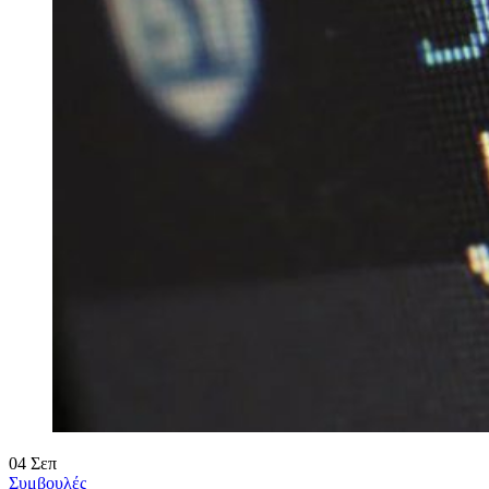
04
Σεπ
Συμβουλές