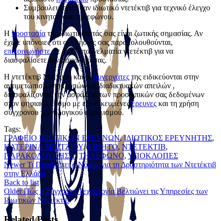
Συμβουλευτείτε έναν ιδιωτικό ντετέκτιβ για τεχνικό έλεγχο
του κινητού σας τηλεφώνου.
Η
προστασία
της ιδιωτικότητάς σας είναι ζωτικής σημασίας. Αν
έχετε υπόνοιες ότι οι κλήσεις σας παρακολουθούνται,
επικοινωνήστε
με έναν επαγγελματία ντετέκτιβ για να
διασφαλίσετε την ασφάλειά σας.
Η ντετέκτιβ Μπίτζιου και οι
συνεργάτες
της ειδικεύονται στην
αντιμετώπιση υποκλοπών και διαδικτυακών απειλών ,
διασφαλίζοντας την ασφάλειά των προσωπικών σας δεδομένων
στον ψηφιακό κόσμο με εξειδικευμένες
έρευνες
και τη χρήση
σύγχρονου τεχνολογικού εξοπλισμού.
Tags:
ΓΡΑΦΕΙΟ ΙΔΙΩΤΙΚΩΝ ΕΡΕΥΝΩΝ
,
ΙΔΙΩΤΙΚΟΣ ΕΡΕΥΝΗΤΗΣ
,
ΚATΕΡΙΝΑ ΜΠΙΤΖΙΟΥ
,
ΚΙΝΗΤΟ
,
ΝΤΕΤΕΚΤΙΒ
,
ΠΑΡΑΚΟΛΟΥΘΗΣΗ
,
ΤΗΛΕΦΩΝΟ
,
ΥΠΟΚΛΟΠΕΣ
Newer
Τι Προβλέπει ο Νόμος για τη Δραστηριότητα των Ντετέκτιβ
στην Ελλάδα
Back to list
Older
Πώς η Σύγχρονη Τεχνολογία Βελτιώνει τις Υπηρεσίες των
Ιδιωτικών Ντετέκτιβ
Related Posts