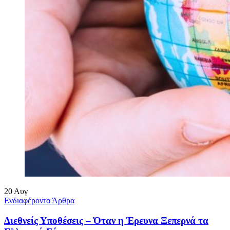
20
Αυγ
Ενδιαφέροντα Άρθρα
Διεθνείς Υποθέσεις – Όταν η Έρευνα Ξεπερνά τα