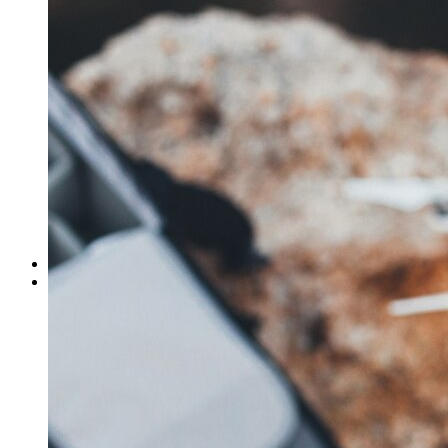
ΓΙΑ ΕΠΙΧΕΙΡΗΣΕΙΣ
Έλεγχος Ιστορικού Υπαλλήλου
Ανίχνευση Διαρροής Πληροφοριών
Βιομηχανικές Έρευνες
Εντοπισμός Δικαστικών Στοιχείων
Έλεγχος Προσωπικού – Συνεργατών
Έρευνα για Ηλεκτρονικές Απάτες
Συνοδεία Χρηματαποστολών
Έλεγχος Τηλεφωνικών Συνδιαλέξεων
Ασφαλιστικές Απάτες
Ανάκτηση Χρεών – Εύρεση Οφειλετών
Μέτρα Προστασίας Επικοινωνιών
ΕΞΟΠΛΙΣΜΟΣ
ΔΙΚΤΥΟ ΣΥΝΕΡΓΑΤΩΝ
Αθήνα
Θεσσαλονίκη
Πάτρα
Ηράκλειο
Πειραιάς
Λάρισα
Βόλος
Αλεξανδρούπολη
Ιωάννινα
Τρίκαλα