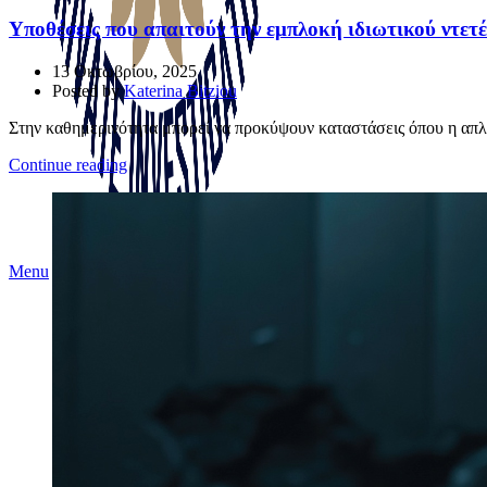
Υποθέσεις που απαιτούν την εμπλοκή ιδιωτικού ντετ
13 Οκτωβρίου, 2025
Posted by
Katerina Bitziou
Στην καθημερινότητα μπορεί να προκύψουν καταστάσεις όπου η απλή 
Continue reading
Menu