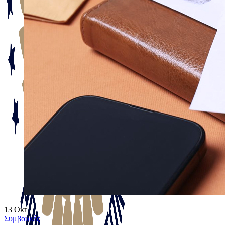
13
Οκτ
Συμβουλές