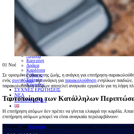
Χαλκίδα
Σέρρες
Βέροια
Ξάνθη
Καλαμάτα
Καβάλα
Χανιά
Λαμία
Κομοτηνή
Ρόδος
Μύκονος
Αγρίνιο
Κατερίνη
01
Νοέ
Δράμα
Καρδίτσα
Ρέθυμνο
Σε ορισμένες φάσεις της ζωής, η ανάγκη για επιτήρηση-παρακολούθη
Τρίπολη
ενός
συντρόφου
, την ανάγκη για
παρακολούθηση
ενηλίκων παιδιών, 
Κόρινθος
παρακολούθηση ατόμων αποτελεί αναγκαίο εργαλείο για τη λήψη π
ΣΥΧΝΕΣ ΕΡΩΤΗΣΕΙΣ
ΝΕΑ
Ταυτοποίηση των Κατάλληλων Περιπτώσε
ΕΠΙΚΟΙΝΩΝΙΑ
Η επιτήρηση ατόμων δεν πρέπει να γίνεται ελαφρά την καρδία. Απαι
επιτήρηση ατόμων μπορεί να είναι αναγκαία περιλαμβάνουν:
Υποψίες για
Απιστία
:
Όταν υπάρχουν σοβαρές υποψίες για απιστία