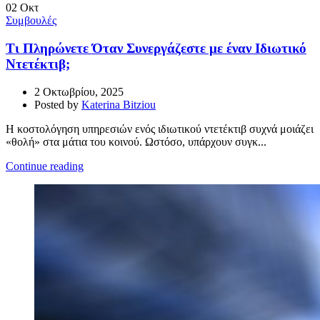
02
Οκτ
Συμβουλές
Τι Πληρώνετε Όταν Συνεργάζεστε με έναν Ιδιωτικό
Ντετέκτιβ;
2 Οκτωβρίου, 2025
Posted by
Katerina Bitziou
Η κοστολόγηση υπηρεσιών ενός ιδιωτικού ντετέκτιβ συχνά μοιάζει
«θολή» στα μάτια του κοινού. Ωστόσο, υπάρχουν συγκ...
Continue reading