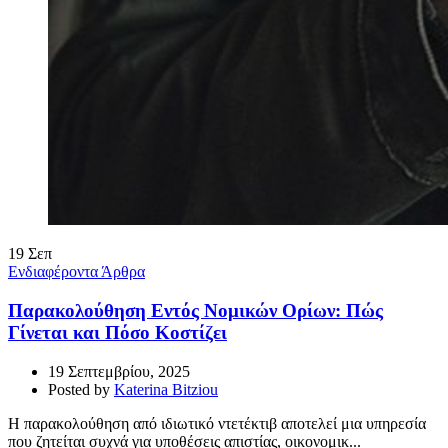
19
Σεπ
Ενδιαφέροντα Άρθρα
Παρακολούθηση Εντός Νομικών Ορίων: Πώς
Γίνεται και Πόσο Κοστίζει
19 Σεπτεμβρίου, 2025
Posted by
Katerina Bitziou
Η παρακολούθηση από ιδιωτικό ντετέκτιβ αποτελεί μια υπηρεσία
που ζητείται συχνά για υποθέσεις απιστίας, οικονομικ...