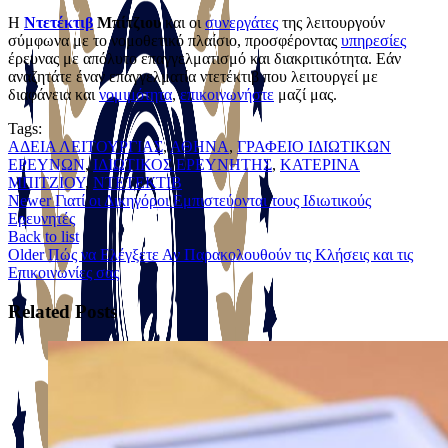
Η
Ντετέκτιβ
Μπίτζιου
και οι
συνεργάτες
της λειτουργούν
σύμφωνα με το νομοθετικό πλαίσιο, προσφέροντας
υπηρεσίες
έρευνας με απόλυτο επαγγελματισμό και διακριτικότητα. Εάν
αναζητάτε έναν επαγγελματία ντετέκτιβ που λειτουργεί με
διαφάνεια και
νομιμότητα
,
επικοινωνήστε
μαζί μας.
Tags:
ΑΔΕΙΑ ΛΕΙΤΟΥΡΓΙΑΣ
,
ΑΘΗΝΑ
,
ΓΡΑΦΕΙΟ ΙΔΙΩΤΙΚΩΝ
ΕΡΕΥΝΩΝ
,
ΙΔΙΩΤΙΚΟΣ ΕΡΕΥΝΗΤΗΣ
,
ΚATΕΡΙΝΑ
ΜΠΙΤΖΙΟΥ
,
ΝΤΕΤΕΚΤΙΒ
Newer
Γιατί οι Δικηγόροι Εμπιστεύονται τους Ιδιωτικούς
Ερευνητές
Back to list
Older
Πώς να Ελέγξετε Αν Παρακολουθούν τις Κλήσεις και τις
Επικοινωνίες σας
Related Posts