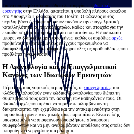
Για να αποκτήσει κάποιος άδεια λειτουργίας ως
ιδιωτικός
ερευνητής
στην Ελλάδα, απαιτείται η υποβολή πλήρους φακέλου
στο Υπουργείο Προστασίας του Πολίτη. Ο φάκελος αυτός
περιλαμβάνει έγγραφα που αποδεικνύουν την επαγγελματική
καταλληλότητα, το ποινικό μητρώο, καθώς και στοιχεία για την
εκπαίδευση και την προϋπηρεσία του αιτούντος. Η διαδικασία
μπορεί να διαρκέσει αρκετούς μήνες, καθώς οι αρμόδιες
αρχές
προβαίνουν σε εκτεταμένους ελέγχους προκειμένου να
διασφαλίσουν ότι ο υποψήφιος πληροί όλες τις προϋποθέσεις που
προβλέπει η νομοθεσία.
Η Δεοντολογία και οι Επαγγελματικοί
Κανόνες των Ιδιωτικών Ερευνητών
Πέρα από τους νομικούς περιορισμούς, οι
επαγγελματίες
του
κλάδου ακολουθούν έναν κώδικα δεοντολογίας που διέπει τη
συμπεριφορά τους κατά την άσκηση των καθηκόντων τους. Οι
βασικές αρχές που πρέπει να τηρούν περιλαμβάνουν τη
διακριτικότητα, την εχεμύθεια και την αντικειμενικότητα στην
παρουσίαση των ερευνητικών τους πορισμάτων. Είναι επίσης
υποχρεωμένοι να αποφεύγουν οποιαδήποτε σύγκρουση
συμφερόντων και να μην αναλαμβάνουν υποθέσεις στις οποίες δεν
μπορούν να ενεργήσουν αμερόληπτα.