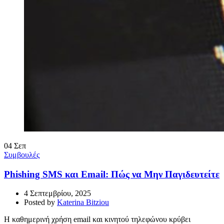
04
Σεπ
Συμβουλές
Phishing SMS και Email: Πώς να Μην Παγιδευτείτε
4 Σεπτεμβρίου, 2025
Posted by
Katerina Bitziou
Η καθημερινή χρήση email και κινητού τηλεφώνου κρύβει