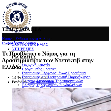
ΤΕΛΕΥΤΑΙΑ ΝΕΑ
Home
»
Ενδιαφέροντα Άρθρα
»
Ενδιαφέροντα Άρθρα
ΣΧΕΤΙΚΑ ΜΕ ΕΜΑΣ
ΥΠΗΡΕΣΙΕΣ
Τι Προβλέπει ο Νόμος για τη
ΓΙΑ ΙΔΙΩΤΕΣ
Δραστηριότητα των Ντετέκτιβ στην
Συζυγική Απιστία
Ελλάδα
Προγαμιαίες Έρευνες
Εντοπισμός Εξαφανισμένων Προσώπων
Εντοπισμός σε Ηλεκτρονική Παρενόχληση
13 Φεβρουαρίου, 2025
Έλεγχος Απορρήτου Τηλεπικοινωνιών
Posted by
Katerina Bitziou
Έλεγχος Τηλεφωνικών Συνδιαλέξεων
Επιτήρηση Προσώπων
Προστασία Προσώπων και Χώρων
Μέτρα Προστασίας Επικοινωνιών