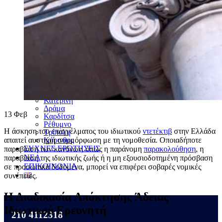
Χαλκίδα
Σέρρες
Βέροια
Ξάνθη
Καλαμάτα
Καβάλα
Χανιά
Λαμία
Κομοτηνή
Ρόδος
Μύκονος
Αγρίνιο
Κατερίνη
Δράμα
13
Φεβ
Καρδίτσα
Ρέθυμνο
Η άσκηση του επαγγέλματος του ιδιωτικού
ντετέκτιβ
στην Ελλάδα
Τρίπολη
Κόρινθος
απαιτεί αυστηρή συμμόρφωση με τη νομοθεσία. Οποιαδήποτε
ΣΥΧΝΕΣ ΕΡΩΤΗΣΕΙΣ
παραβίαση των κανόνων, όπως η παράνομη
παρακολούθηση
, η
ΝΕΑ
παραβίαση της ιδιωτικής ζωής ή η μη εξουσιοδοτημένη πρόσβαση
ΕΠΙΚΟΙΝΩΝΙΑ
σε προσωπικά δεδομένα, μπορεί να επιφέρει σοβαρές νομικές
συνέπειες.
Η Διαδικασία Απόκτησης Άδειας
Ιδιωτικού Ερευνητή
210 4112318