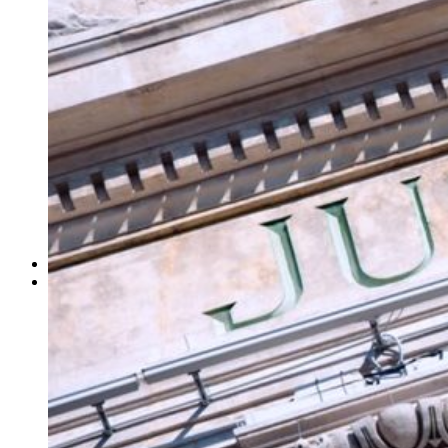
ΓΙΑ ΕΠΙΧΕΙΡΗΣΕΙΣ
Έλεγχος Ιστορικού Υπαλλήλου
Ανίχνευση Διαρροής Πληροφοριών
Βιομηχανικές Έρευνες
Εντοπισμός Δικαστικών Στοιχείων
Έλεγχος Προσωπικού – Συνεργατών
Έρευνα για Ηλεκτρονικές Απάτες
Συνοδεία Χρηματαποστολών
Έλεγχος Τηλεφωνικών Συνδιαλέξεων
Ασφαλιστικές Απάτες
Ανάκτηση Χρεών – Εύρεση Οφειλετών
Μέτρα Προστασίας Επικοινωνιών
ΕΞΟΠΛΙΣΜΟΣ
ΔΙΚΤΥΟ ΣΥΝΕΡΓΑΤΩΝ
Αθήνα
Θεσσαλονίκη
Πάτρα
Ηράκλειο
Πειραιάς
Λάρισα
Βόλος
Αλεξανδρούπολη
Ιωάννινα
Τρίκαλα