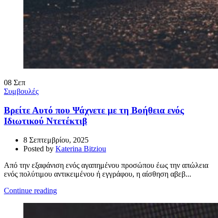
08
Σεπ
Συμβουλές
Βρείτε Αυτό που Ψάχνετε με τη Βοήθεια ενός
Ιδιωτικού Ντετέκτιβ
8 Σεπτεμβρίου, 2025
Posted by
Katerina Bitziou
Από την εξαφάνιση ενός αγαπημένου προσώπου έως την απώλεια
ενός πολύτιμου αντικειμένου ή εγγράφου, η αίσθηση αβεβ...
Continue reading