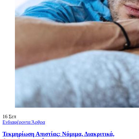
16
Σεπ
Ενδιαφέροντα Άρθρα
Τεκμηρίωση Απιστίας: Νόμιμα, Διακριτικά,