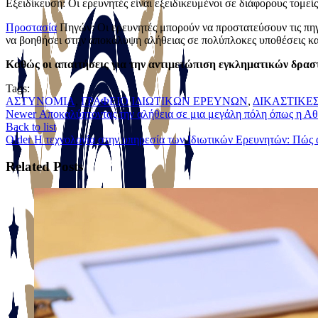
Εξειδίκευση: Οι ερευνητές είναι εξειδικευμένοι σε διάφορους τομεί
Προστασία
Πηγών: Οι ερευνητές μπορούν να προστατεύσουν τις πηγ
να βοηθήσει στην αποκάλυψη αλήθειας σε πολύπλοκες υποθέσεις και
Καθώς οι απαιτήσεις για την αντιμετώπιση εγκληματικών δραστη
Tags:
ΑΣΤΥΝΟΜΙΑ
,
ΓΡΑΦΕΙΟ ΙΔΙΩΤΙΚΩΝ ΕΡΕΥΝΩΝ
,
ΔΙΚΑΣΤΙΚΕ
Newer
Αποκαλύπτοντας την αλήθεια σε μια μεγάλη πόλη όπως η Αθή
Back to list
Older
Η τεχνολογία στην υπηρεσία των Ιδιωτικών Ερευνητών: Πώς α
Related Posts