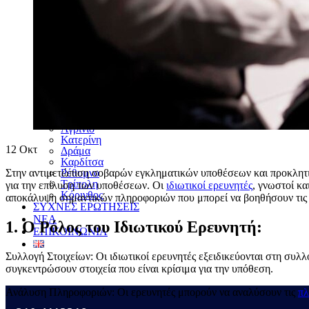
Χαλκίδα
Σέρρες
Βέροια
Ξάνθη
Καλαμάτα
Καβάλα
Χανιά
Λαμία
Κομοτηνή
Ρόδος
Μύκονος
Αγρίνιο
Κατερίνη
12
Οκτ
Δράμα
Καρδίτσα
Ρέθυμνο
Στην αντιμετώπιση σοβαρών εγκληματικών υποθέσεων και προκλητι
Τρίπολη
για την επίλυση των υποθέσεων. Οι
ιδιωτικοί ερευνητές
, γνωστοί κα
Κόρινθος
αποκάλυψη σημαντικών πληροφοριών που μπορεί να βοηθήσουν τι
ΣΥΧΝΕΣ ΕΡΩΤΗΣΕΙΣ
ΝΕΑ
1. Ο Ρόλος του Ιδιωτικού Ερευνητή:
ΕΠΙΚΟΙΝΩΝΙΑ
Συλλογή Στοιχείων: Οι ιδιωτικοί ερευνητές εξειδικεύονται στη σ
συγκεντρώσουν στοιχεία που είναι κρίσιμα για την υπόθεση.
Ανάλυση Πληροφοριών: Οι ερευνητές μπορούν να αναλύσουν τις
πλ