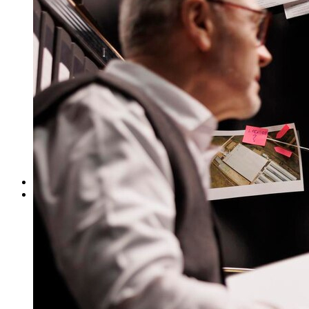
ΓΙΑ ΕΠΙΧΕΙΡΗΣΕΙΣ
Έλεγχος Ιστορικού Υπαλλήλου
Ανίχνευση Διαρροής Πληροφοριών
Βιομηχανικές Έρευνες
Εντοπισμός Δικαστικών Στοιχείων
Έλεγχος Προσωπικού – Συνεργατών
Έρευνα για Ηλεκτρονικές Απάτες
Συνοδεία Χρηματαποστολών
Έλεγχος Τηλεφωνικών Συνδιαλέξεων
Ασφαλιστικές Απάτες
Ανάκτηση Χρεών – Εύρεση Οφειλετών
Μέτρα Προστασίας Επικοινωνιών
ΕΞΟΠΛΙΣΜΟΣ
ΔΙΚΤΥΟ ΣΥΝΕΡΓΑΤΩΝ
Αθήνα
Θεσσαλονίκη
Πάτρα
Ηράκλειο
Πειραιάς
Λάρισα
Βόλος
Αλεξανδρούπολη
Ιωάννινα
Τρίκαλα