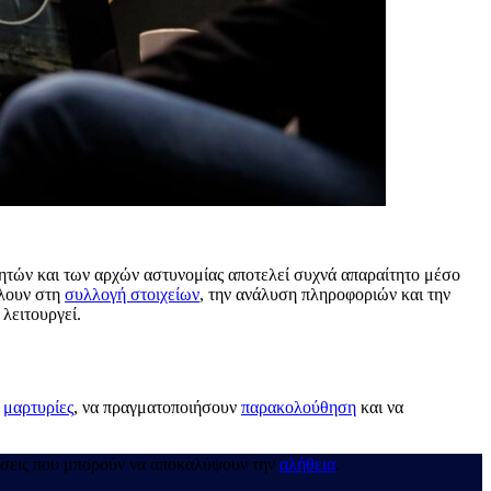
ητών και των αρχών αστυνομίας αποτελεί συχνά απαραίτητο μέσο
άλουν στη
συλλογή στοιχείων
, την ανάλυση πληροφοριών και την
λειτουργεί.
ς
μαρτυρίες
, να πραγματοποιήσουν
παρακολούθηση
και να
ίσεις που μπορούν να αποκαλύψουν την
αλήθεια
.