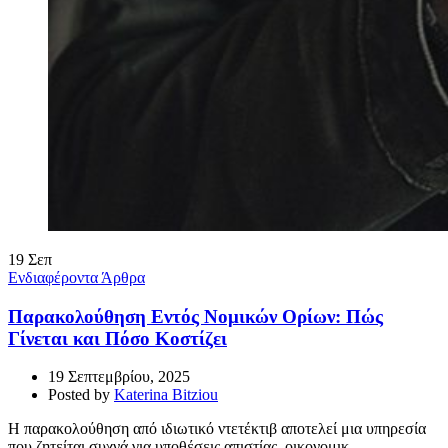
19
Σεπ
Ενδιαφέροντα Άρθρα
Παρακολούθηση Εντός Νομικών Ορίων: Πώς
Γίνεται και Πόσο Κοστίζει
19 Σεπτεμβρίου, 2025
Posted by
Katerina Bitziou
Η παρακολούθηση από ιδιωτικό ντετέκτιβ αποτελεί μια υπηρεσία
που ζητείται συχνά για υποθέσεις απιστίας, οικονομικ...