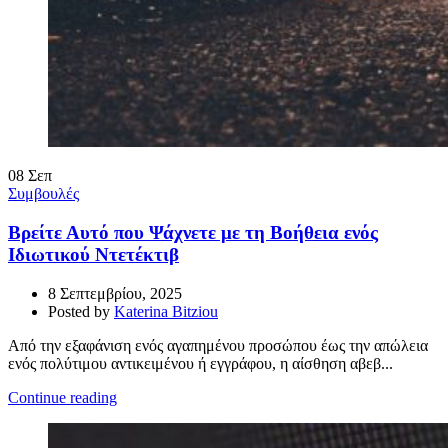
08
Σεπ
Συμβουλές
Βρείτε Αυτό που Ψάχνετε με τη Βοήθεια ενός
Ιδιωτικού Ντετέκτιβ
8 Σεπτεμβρίου, 2025
Posted by
Katerina Bitziou
Από την εξαφάνιση ενός αγαπημένου προσώπου έως την απώλεια
ενός πολύτιμου αντικειμένου ή εγγράφου, η αίσθηση αβεβ...
Continue reading