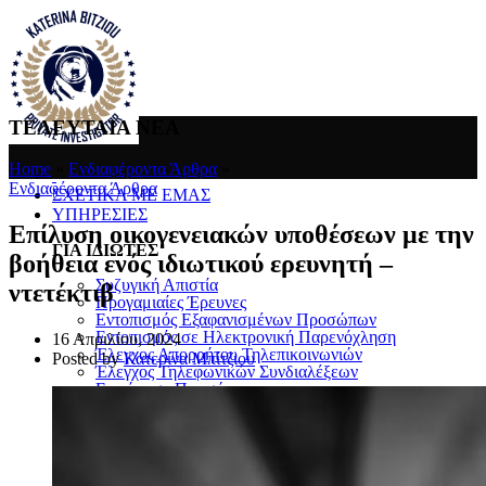
ΤΕΛΕΥΤΑΙΑ ΝΕΑ
Home
»
Ενδιαφέροντα Άρθρα
»
Ενδιαφέροντα Άρθρα
ΣΧΕΤΙΚΑ ΜΕ ΕΜΑΣ
ΥΠΗΡΕΣΙΕΣ
Επίλυση οικογενειακών υποθέσεων με την
ΓΙΑ ΙΔΙΩΤΕΣ
βοήθεια ενός ιδιωτικού ερευνητή –
Συζυγική Απιστία
ντετέκτιβ
Προγαμιαίες Έρευνες
Εντοπισμός Εξαφανισμένων Προσώπων
Εντοπισμός σε Ηλεκτρονική Παρενόχληση
16 Απριλίου, 2024
Έλεγχος Απορρήτου Τηλεπικοινωνιών
Posted by
Κατερίνα Μπίτζιου
Έλεγχος Τηλεφωνικών Συνδιαλέξεων
Επιτήρηση Προσώπων
Προστασία Προσώπων και Χώρων
Μέτρα Προστασίας Επικοινωνιών