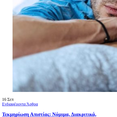
16
Σεπ
Ενδιαφέροντα Άρθρα
Τεκμηρίωση Απιστίας: Νόμιμα, Διακριτικά,