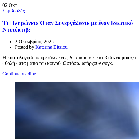
02
Οκτ
Συμβουλές
Τι Πληρώνετε Όταν Συνεργάζεστε με έναν Ιδιωτικό
Ντετέκτιβ;
2 Οκτωβρίου, 2025
Posted by
Katerina Bitziou
Η κοστολόγηση υπηρεσιών ενός ιδιωτικού ντετέκτιβ συχνά μοιάζει
«θολή» στα μάτια του κοινού. Ωστόσο, υπάρχουν συγκ...
Continue reading