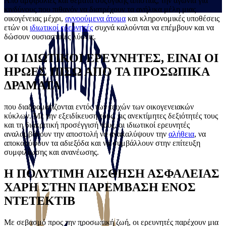
Από αμφιβολίες και θέματα συζυγικής απιστίας, την αγωνία για
κινδύνους που πιθανόν να διατρέχουν τα ανήλικα μέλη μιας
οικογένειας μέχρι,
αγνοούμενα άτομα
και κληρονομικές υποθέσεις
ετών οι
ιδιωτικοί ερευνητές
συχνά καλούνται να επέμβουν και να
δώσουν ουσιαστικές λύσεις.
ΟΙ ΙΔΙΩΤΙΚΟΙ ΕΡΕΥΝΗΤΕΣ, ΕΙΝΑΙ ΟΙ
ΗΡΩΕΣ ΠΙΣΩ ΑΠΟ ΤΑ ΠΡΟΣΩΠΙΚΑ
ΔΡΑΜΑΤΑ
που διαδραματίζονται εντός των τειχών των οικογενειακών
κύκλων. Με την εξειδίκευση τους, τις ανεκτίμητες δεξιότητές τους
και τη διακριτική προσέγγισή τους, οι ιδιωτικοί ερευνητές
αναλαμβάνουν την αποστολή να ανακαλύψουν την
αλήθεια
, να
αποκαλύψουν τα αδιεξόδα και να συμβάλλουν στην επίτευξη
συμφιλίωσης και ανανέωσης.
Η ΠΟΛΥΤΙΜΗ ΑΙΣΘΗΣΗ ΑΣΦΑΛΕΙΑΣ
ΧΑΡΗ ΣΤΗΝ ΠΑΡΕΜΒΑΣΗ ΕΝΟΣ
ΝΤΕΤΕΚΤΙΒ
Με σεβασμό προς την προσωπική ζωή, οι ερευνητές παρέχουν μια