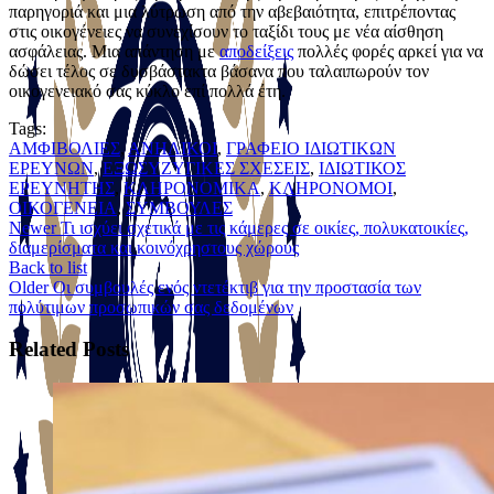
παρηγοριά και μια λύτρωση από την αβεβαιότητα, επιτρέποντας
στις οικογένειες να συνεχίσουν το ταξίδι τους με νέα αίσθηση
ασφάλειας. Μια απάντηση με
αποδείξεις
πολλές φορές αρκεί για να
δώσει τέλος σε δυσβάστακτα βάσανα που ταλαιπωρούν τον
οικογενειακό σας κύκλο επί πολλά έτη.
Tags:
ΑΜΦΙΒΟΛΙΕΣ
,
ΑΝΗΛΙΚΟΙ
,
ΓΡΑΦΕΙΟ ΙΔΙΩΤΙΚΩΝ
ΕΡΕΥΝΩΝ
,
ΕΞΩΣΥΖΥΓΙΚΕΣ ΣΧΕΣΕΙΣ
,
ΙΔΙΩΤΙΚΟΣ
ΕΡΕΥΝΗΤΗΣ
,
ΚΛΗΡΟΝΟΜΙΚΑ
,
ΚΛΗΡΟΝΟΜΟΙ
,
ΟΙΚΟΓΕΝΕΙΑ
,
ΣΥΜΒΟΥΛΕΣ
Newer
Τι ισχύει σχετικά με τις κάμερες σε οικίες, πολυκατοικίες,
διαμερίσματα και κοινόχρηστους χώρους
Back to list
Older
Οι συμβουλές ενός ντετέκτιβ για την προστασία των
πολύτιμων προσωπικών σας δεδομένων
Related Posts