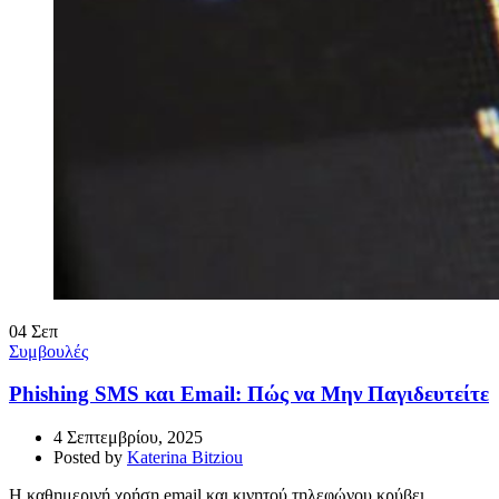
04
Σεπ
Συμβουλές
Phishing SMS και Email: Πώς να Μην Παγιδευτείτε
4 Σεπτεμβρίου, 2025
Posted by
Katerina Bitziou
Η καθημερινή χρήση email και κινητού τηλεφώνου κρύβει