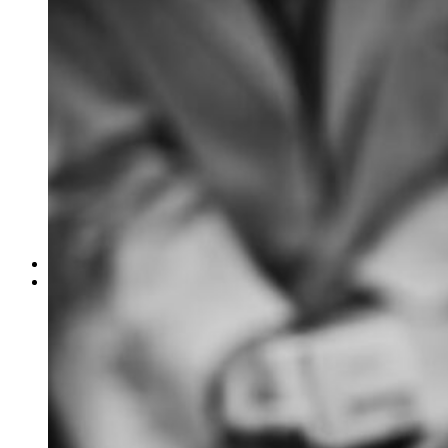
ΓΙΑ ΕΠΙΧΕΙΡΗΣΕΙΣ
Έλεγχος Ιστορικού Υπαλλήλου
Ανίχνευση Διαρροής Πληροφοριών
Βιομηχανικές Έρευνες
Εντοπισμός Δικαστικών Στοιχείων
Έλεγχος Προσωπικού – Συνεργατών
Έρευνα για Ηλεκτρονικές Απάτες
Συνοδεία Χρηματαποστολών
Έλεγχος Τηλεφωνικών Συνδιαλέξεων
Ασφαλιστικές Απάτες
Ανάκτηση Χρεών – Εύρεση Οφειλετών
Μέτρα Προστασίας Επικοινωνιών
ΕΞΟΠΛΙΣΜΟΣ
ΔΙΚΤΥΟ ΣΥΝΕΡΓΑΤΩΝ
Αθήνα
Θεσσαλονίκη
Πάτρα
Ηράκλειο
Πειραιάς
Λάρισα
Βόλος
Αλεξανδρούπολη
Ιωάννινα
Τρίκαλα