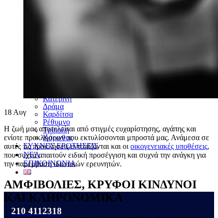
Χαλκίδα
Σέρρες
Βέροια
Ξάνθη
Καλαμάτα
Καβάλα
Χανιά
Λαμία
Κομοτηνή
Ρόδος
Μύκονος
Αγρίνιο
Κατερίνη
Δράμα
18
Αυγ
Καρδίτσα
Ρέθυμνο
Η ζωή μας αποτελείται από στιγμές ευχαρίστησης, αγάπης και
Τρίπολη
Κόρινθος
ενίοτε προκλήσεων που εκτυλίσσονται μπροστά μας. Ανάμεσα σε
ΣΥΧΝΕΣ ΕΡΩΤΗΣΕΙΣ
αυτές τις προκλήσεις εντοπίζονται και οι
οικογενειακές υποθέσεις
,
ΝΕΑ
που συχνά απαιτούν ειδική προσέγγιση και συχνά την ανάγκη για
ΕΠΙΚΟΙΝΩΝΙΑ
την παρέμβαση ιδιωτικών ερευνητών.
ΑΜΦΙΒΟΛΙΕΣ, ΚΡΥΦΟΙ ΚΙΝΔΥΝΟΙ
ΚΑΙ ΚΛΗΡΟΝΟΜΙΚΑ
210 4112318