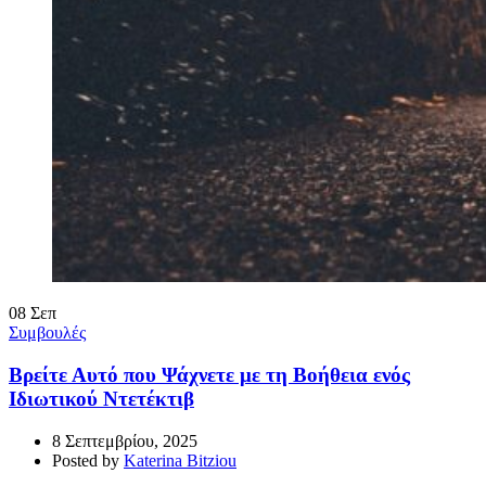
08
Σεπ
Συμβουλές
Βρείτε Αυτό που Ψάχνετε με τη Βοήθεια ενός
Ιδιωτικού Ντετέκτιβ
8 Σεπτεμβρίου, 2025
Posted by
Katerina Bitziou