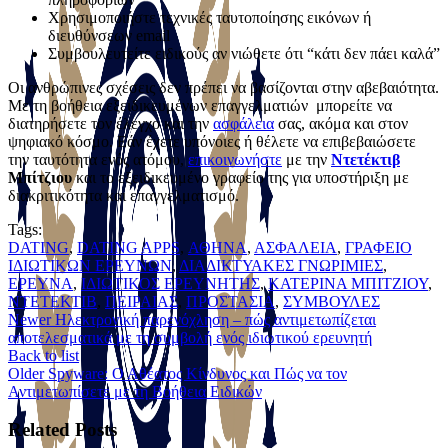
Χρησιμοποιήστε τεχνικές ταυτοποίησης εικόνων ή
διευθύνσεων email
Συμβουλευτείτε ειδικούς αν νιώθετε ότι “κάτι δεν πάει καλά”
Οι ανθρώπινες σχέσεις δεν πρέπει να βασίζονται στην αβεβαιότητα.
Με τη βοήθεια εξειδικευμένων επαγγελματιών μπορείτε να
διατηρήσετε τον έλεγχο και την
ασφάλεια
σας, ακόμα και στον
ψηφιακό κόσμο. Εάν έχετε υπόνοιες ή θέλετε να επιβεβαιώσετε
την ταυτότητα ενός ατόμου,
επικοινωνήστε
με την
Ντετέκτιβ
Μπίτζιου
και το εξειδικευμένο γραφείο της για υποστήριξη με
διακριτικότητα και επαγγελματισμό.
Tags:
DATING
,
DATING APPS
,
ΑΘΗΝΑ
,
ΑΣΦΑΛΕΙΑ
,
ΓΡΑΦΕΙΟ
ΙΔΙΩΤΙΚΩΝ ΕΡΕΥΝΩΝ
,
ΔΙΑΔΙΚΤΥΑΚΕΣ ΓΝΩΡΙΜΙΕΣ
,
ΕΡΕΥΝΑ
,
ΙΔΙΩΤΙΚΟΣ ΕΡΕΥΝΗΤΗΣ
,
ΚATΕΡΙΝΑ ΜΠΙΤΖΙΟΥ
,
ΝΤΕΤΕΚΤΙΒ
,
ΠΕΙΡΑΙΑΣ
,
ΠΡΟΣΤΑΣΙΑ
,
ΣΥΜΒΟΥΛΕΣ
Newer
Ηλεκτρονική παρενόχληση – πώς αντιμετωπίζεται
αποτελεσματικά με τη συμβολή ενός ιδιωτικού ερευνητή
Back to list
Older
Spyware: Ο Αθέατος Κίνδυνος και Πώς να τον
Αντιμετωπίσετε με τη Βοήθεια Ειδικών
Related Posts