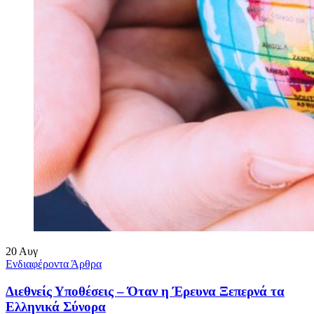
20
Αυγ
Ενδιαφέροντα Άρθρα
Διεθνείς Υποθέσεις – Όταν η Έρευνα Ξεπερνά τα
Ελληνικά Σύνορα