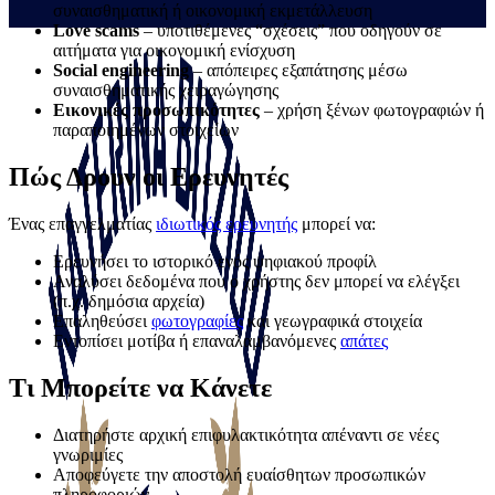
συναισθηματική ή οικονομική εκμετάλλευση
Love scams
– υποτιθέμενες “σχέσεις” που οδηγούν σε
αιτήματα για οικονομική ενίσχυση
Social engineering
– απόπειρες εξαπάτησης μέσω
συναισθηματικής χειραγώγησης
Εικονικές προσωπικότητες
– χρήση ξένων φωτογραφιών ή
παραποιημένων στοιχείων
Πώς Δρουν οι Ερευνητές
Ένας επαγγελματίας
ιδιωτικός ερευνητής
μπορεί να:
Ερευνήσει το ιστορικό ενός ψηφιακού προφίλ
Αναλύσει δεδομένα που ο χρήστης δεν μπορεί να ελέγξει
(π.χ. δημόσια αρχεία)
Επαληθεύσει
φωτογραφίες
και γεωγραφικά στοιχεία
Εντοπίσει μοτίβα ή επαναλαμβανόμενες
απάτες
Τι Μπορείτε να Κάνετε
Διατηρήστε αρχική επιφυλακτικότητα απέναντι σε νέες
γνωριμίες
Αποφεύγετε την αποστολή ευαίσθητων προσωπικών
πληροφοριών