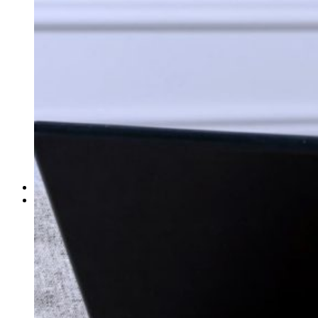
ΓΙΑ ΕΠΙΧΕΙΡΗΣΕΙΣ
Έλεγχος Ιστορικού Υπαλλήλου
Ανίχνευση Διαρροής Πληροφοριών
Βιομηχανικές Έρευνες
Εντοπισμός Δικαστικών Στοιχείων
Έλεγχος Προσωπικού – Συνεργατών
Έρευνα για Ηλεκτρονικές Απάτες
Συνοδεία Χρηματαποστολών
Έλεγχος Τηλεφωνικών Συνδιαλέξεων
Ασφαλιστικές Απάτες
Ανάκτηση Χρεών – Εύρεση Οφειλετών
Μέτρα Προστασίας Επικοινωνιών
ΕΞΟΠΛΙΣΜΟΣ
ΔΙΚΤΥΟ ΣΥΝΕΡΓΑΤΩΝ
Αθήνα
Θεσσαλονίκη
Πάτρα
Ηράκλειο
Πειραιάς
Λάρισα
Βόλος
Αλεξανδρούπολη
Ιωάννινα
Τρίκαλα