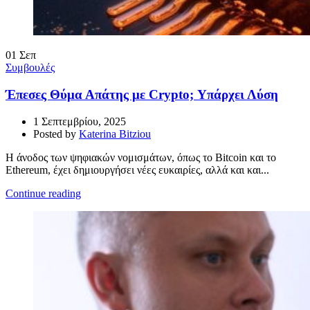
01
Σεπ
Συμβουλές
Έπεσες Θύμα Απάτης με Crypto; Υπάρχει Λύση
1 Σεπτεμβρίου, 2025
Posted by
Katerina Bitziou
Η άνοδος των ψηφιακών νομισμάτων, όπως το Bitcoin και το
Ethereum, έχει δημιουργήσει νέες ευκαιρίες, αλλά και και...
Continue reading