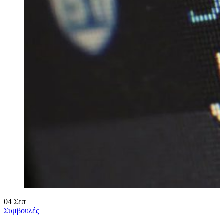
04
Σεπ
Συμβουλές