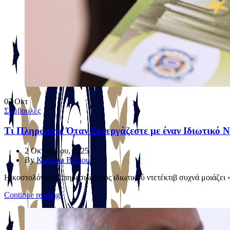
02
Οκτ
Συμβουλές
Τι Πληρώνετε Όταν Συνεργάζεστε με έναν Ιδιωτικό Ν
2 Οκτωβρίου, 2025
By
Katerina Bitziou
Η κοστολόγηση υπηρεσιών ενός ιδιωτικού ντετέκτιβ συχνά μοιάζει 
Continue reading