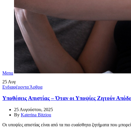
Menu
25
Αυγ
Ενδιαφέροντα Άρθρα
Υποθέσεις Απιστίας – Όταν οι Υποψίες Ζητούν Απόδε
25 Αυγούστου, 2025
By
Katerina Bitziou
Οι υποψίες απιστίας είναι από τα πιο ευαίσθητα ζητήματα που μπορ