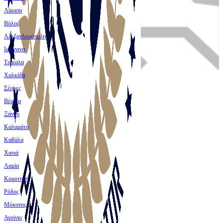
Λάρισα
Βόλος
Αλεξανδρούπολη
Ιωάννινα
Τρίκαλα
Χαλκίδα
Σέρρες
Βέροια
Ξάνθη
Καλαμάτα
Καβάλα
Χανιά
Λαμία
Κομοτηνή
Ρόδος
Μύκονος
Αγρίνιο