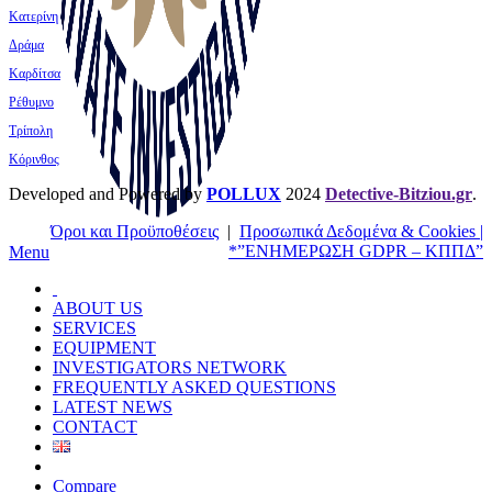
Κατερίνη
Δράμα
Καρδίτσα
Ρέθυμνο
Τρίπολη
Κόρινθος
Developed and Powered by
POLLUX
2024
Detective-Bitziou.gr
.
Όροι και Προϋποθέσεις
|
Προσωπικά Δεδομένα & Cookies |
*”ΕΝΗΜΕΡΩΣΗ GDPR – ΚΠΠΔ”
Menu
ABOUT US
SERVICES
EQUIPMENT
INVESTIGATORS NETWORK
FREQUENTLY ASKED QUESTIONS
LATEST NEWS
CONTACT
Compare