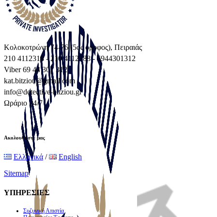
Κολοκοτρώνη 74-76 (5ος όροφος), Πειραιάς
210 4112318 - 210 4112388 - 6944301312
Viber 69 44 301 312
kat.bitziou@gmail.com
info@detective-bitziou.gr
Ωράριο 24/7
Ακολουθήστε μας
Ελληνικά
/
English
Sitemap
ΥΠΗΡΕΣΙΕΣ
Συζυγική Απιστία