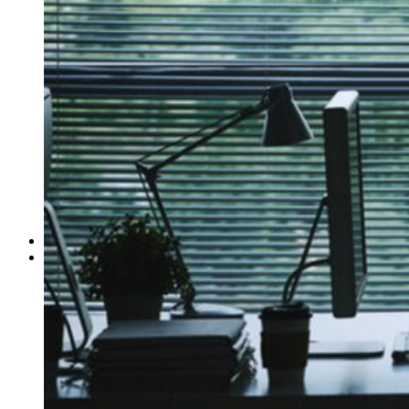
ΓΙΑ ΕΠΙΧΕΙΡΗΣΕΙΣ
Έλεγχος Ιστορικού Υπαλλήλου
Ανίχνευση Διαρροής Πληροφοριών
Βιομηχανικές Έρευνες
Εντοπισμός Δικαστικών Στοιχείων
Έλεγχος Προσωπικού – Συνεργατών
Έρευνα για Ηλεκτρονικές Απάτες
Συνοδεία Χρηματαποστολών
Έλεγχος Τηλεφωνικών Συνδιαλέξεων
Ασφαλιστικές Απάτες
Ανάκτηση Χρεών – Εύρεση Οφειλετών
Μέτρα Προστασίας Επικοινωνιών
ΕΞΟΠΛΙΣΜΟΣ
ΔΙΚΤΥΟ ΣΥΝΕΡΓΑΤΩΝ
Αθήνα
Θεσσαλονίκη
Πάτρα
Ηράκλειο
Πειραιάς
Λάρισα
Βόλος
Αλεξανδρούπολη
Ιωάννινα
Τρίκαλα