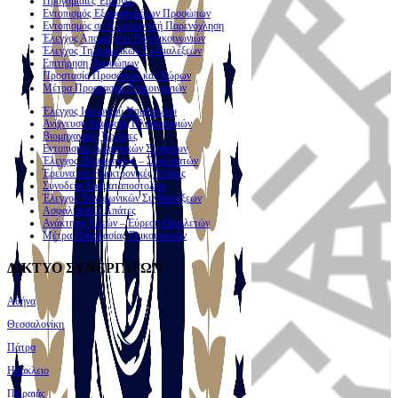
Προγαμιαίες Έρευνες
Εντοπισμός Εξαφανισμένων Προσώπων
Εντοπισμός σε Ηλεκτρονική Παρενόχληση
Έλεγχος Απορρήτου Τηλεπικοινωνιών
Έλεγχος Τηλεφωνικών Συνδιαλέξεων
Επιτήρηση Προσώπων
Προστασία Προσώπων και Χώρων
Μέτρα Προστασίας Επικοινωνιών
Έλεγχος Ιστορικού Υπαλλήλου
Ανίχνευση Διαρροής Πληροφοριών
Βιομηχανικές Έρευνες
Εντοπισμός Δικαστικών Στοιχείων
Έλεγχος Προσωπικού – Συνεργατών
Έρευνα για Ηλεκτρονικές Απάτες
Συνοδεία Χρηματαποστολών
Έλεγχος Τηλεφωνικών Συνδιαλέξεων
Ασφαλιστικές Απάτες
Ανάκτηση Χρεών – Εύρεση Οφειλετών
Μέτρα Προστασίας Επικοινωνιών
ΔΙΚΤΥΟ ΣΥΝΕΡΓΑΤΩΝ
Αθήνα
Θεσσαλονίκη
Πάτρα
Ηράκλειο
Πειραιάς