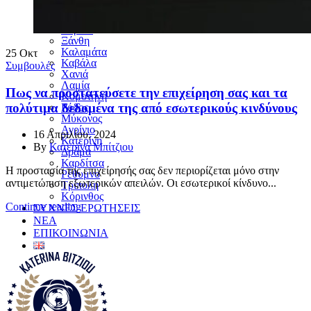
Χαλκίδα
Σέρρες
Βέροια
Ξάνθη
Καλαμάτα
25
Οκτ
Καβάλα
Συμβουλές
Χανιά
Λαμία
Πως να προστατεύσετε την επιχείρηση σας και τα
Κομοτηνή
πολύτιμα δεδομένα της από εσωτερικούς κινδύνους
Ρόδος
Μύκονος
Αγρίνιο
16 Απριλίου, 2024
Κατερίνη
By
Κατερίνα Μπίτζιου
Δράμα
Καρδίτσα
Η προστασία της επιχείρησής σας δεν περιορίζεται μόνο στην
Ρέθυμνο
αντιμετώπιση εξωτερικών απειλών. Οι εσωτερικοί κίνδυνο...
Τρίπολη
Κόρινθος
Continue reading
ΣΥΧΝΕΣ ΕΡΩΤΗΣΕΙΣ
ΝΕΑ
ΕΠΙΚΟΙΝΩΝΙΑ
210 4112318