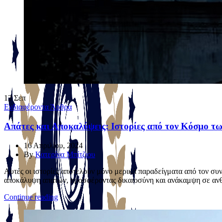
13
Σεπ
Ενδιαφέροντα Άρθρα
Απάτες και Αποκαλύψεις: Ιστορίες από τον Κόσμο τ
16 Απριλίου, 2024
By
Κατερίνα Μπίτζιου
Αυτές οι ιστορίες αποτελούν μόνο μερικά παραδείγματα από τον σ
αποκάλυψη απατών, προσφέροντας δικαιοσύνη και ανάκαμψη σε ανθρώ
Continue reading