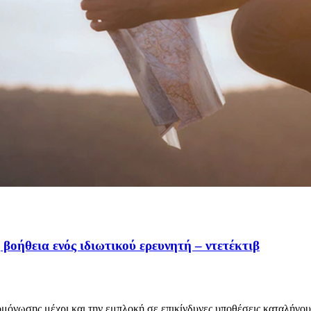
οήθεια ενός ιδιωτικού ερευνητή – ντετέκτιβ
ομόνωσης μέχρι και την εμπλοκή σε επικίνδυνες υποθέσεις καταλήγο