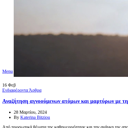
Menu
16
Φεβ
Ενδιαφέροντα Άρθρα
Αναζήτηση αγνοούμενων ατόμων και μαρτύρων με τη β
28 Μαρτίου, 2024
By
Katerina Bitziou
Από προσωπικά θέματα της καθημερινότητας και την ανάγκη της απ