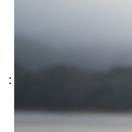
ΓΙΑ ΕΠΙΧΕΙΡΗΣΕΙΣ
Έλεγχος Ιστορικού Υπαλλήλου
Ανίχνευση Διαρροής Πληροφοριών
Βιομηχανικές Έρευνες
Εντοπισμός Δικαστικών Στοιχείων
Έλεγχος Προσωπικού – Συνεργατών
Έρευνα για Ηλεκτρονικές Απάτες
Συνοδεία Χρηματαποστολών
Έλεγχος Τηλεφωνικών Συνδιαλέξεων
Ασφαλιστικές Απάτες
Ανάκτηση Χρεών – Εύρεση Οφειλετών
Μέτρα Προστασίας Επικοινωνιών
ΕΞΟΠΛΙΣΜΟΣ
ΔΙΚΤΥΟ ΣΥΝΕΡΓΑΤΩΝ
Αθήνα
Θεσσαλονίκη
Πάτρα
Ηράκλειο
Πειραιάς
Λάρισα
Βόλος
Αλεξανδρούπολη
Ιωάννινα
Τρίκαλα