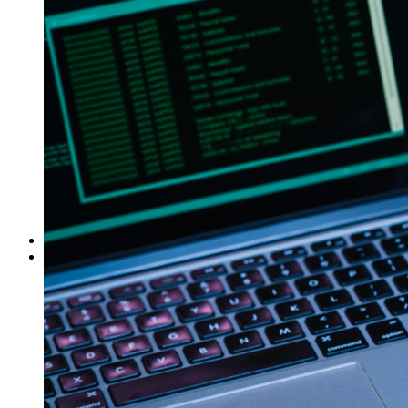
ΓΙΑ ΕΠΙΧΕΙΡΗΣΕΙΣ
Έλεγχος Ιστορικού Υπαλλήλου
Ανίχνευση Διαρροής Πληροφοριών
Βιομηχανικές Έρευνες
Εντοπισμός Δικαστικών Στοιχείων
Έλεγχος Προσωπικού – Συνεργατών
Έρευνα για Ηλεκτρονικές Απάτες
Συνοδεία Χρηματαποστολών
Έλεγχος Τηλεφωνικών Συνδιαλέξεων
Ασφαλιστικές Απάτες
Ανάκτηση Χρεών – Εύρεση Οφειλετών
Μέτρα Προστασίας Επικοινωνιών
ΕΞΟΠΛΙΣΜΟΣ
ΔΙΚΤΥΟ ΣΥΝΕΡΓΑΤΩΝ
Αθήνα
Θεσσαλονίκη
Πάτρα
Ηράκλειο
Πειραιάς
Λάρισα
Βόλος
Αλεξανδρούπολη
Ιωάννινα
Τρίκαλα