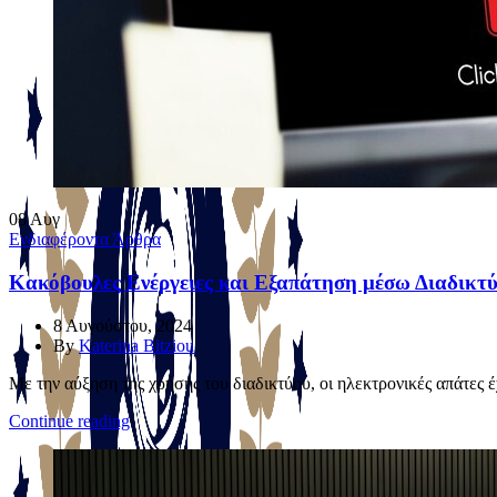
08
Αυγ
Ενδιαφέροντα Άρθρα
Κακόβουλες Ενέργειες και Εξαπάτηση μέσω Διαδικτ
8 Αυγούστου, 2024
By
Katerina Bitziou
Με την αύξηση της χρήσης του διαδικτύου, οι ηλεκτρονικές απάτες έχ
Continue reading