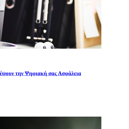
τέψουν την Ψηφιακή σας Ασφάλεια