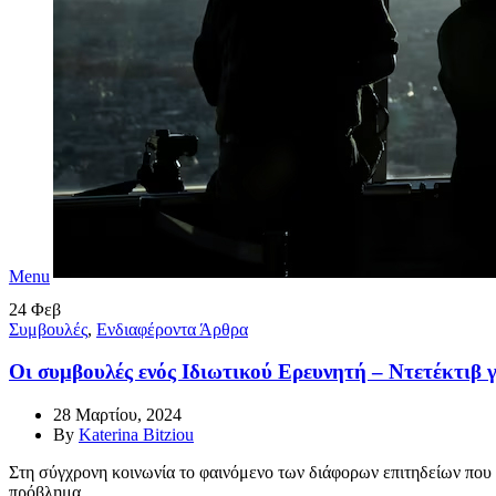
Menu
24
Φεβ
Συμβουλές
,
Ενδιαφέροντα Άρθρα
Οι συμβουλές ενός Ιδιωτικού Ερευνητή – Ντετέκτιβ γ
28 Μαρτίου, 2024
By
Katerina Bitziou
Στη σύγχρονη κοινωνία το φαινόμενο των διάφορων επιτηδείων που
πρόβλημα.