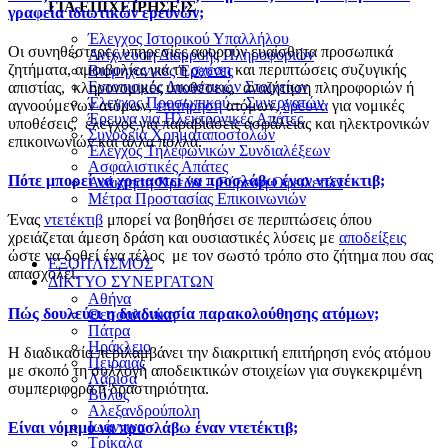
ΓΙΑ ΕΠΙΧΕΙΡΗΣΕΙΣ
γραφεία ιδιωτικών ερευνών;
Έλεγχος Ιστορικού Υπαλλήλου
Οι συνηθέστερες υπηρεσίες αφορούν ευαίσθητα προσωπικά
Ανίχνευση Διαρροής Πληροφοριών
ζητήματα, αμφιβολίες για τη
σχέση
και περιπτώσεις συζυγικής
Βιομηχανικές Έρευνες
Εντοπισμός Δικαστικών Στοιχείων
απιστίας, κληρονομικές υποθέσεις, αναζήτηση πληροφοριών ή
Έλεγχος Προσωπικού – Συνεργατών
αγνοούμενων ατόμων,
επιτήρηση
ατόμων,
έρευνα
για νομικές
Έρευνα για Ηλεκτρονικές Απάτες
υποθέσεις, έλεγχος για παραβιάσεις ασφάλειας και ηλεκτρονικών
Συνοδεία Χρηματαποστολών
επικοινωνιών και άλλα πολλά.
Έλεγχος Τηλεφωνικών Συνδιαλέξεων
Ασφαλιστικές Απάτες
Πότε μπορεί να χρειαστεί να προσλάβω έναν ντετέκτιβ;
Ανάκτηση Χρεών – Εύρεση Οφειλετών
Μέτρα Προστασίας Επικοινωνιών
Ένας
ντετέκτιβ
μπορεί να βοηθήσει σε περιπτώσεις όπου
χρειάζεται άμεση δράση και ουσιαστικές λύσεις με
αποδείξεις
ώστε να δοθεί ένα τέλος με τον σωστό τρόπο στο ζήτημα που σας
ΕΞΟΠΛΙΣΜΟΣ
απασχολεί.
ΔΙΚΤΥΟ ΣΥΝΕΡΓΑΤΩΝ
Αθήνα
Πώς δουλεύει η διαδικασία παρακολούθησης ατόμων;
Θεσσαλονίκη
Πάτρα
Ηράκλειο
Η διαδικασία περιλαμβάνει την διακριτική επιτήρηση ενός ατόμου
Πειραιάς
με σκοπό τη συλλογή αποδεικτικών στοιχείων για συγκεκριμένη
Λάρισα
συμπεριφορά ή δραστηριότητα.
Βόλος
Αλεξανδρούπολη
Ιωάννινα
Είναι νόμιμο να προσλάβω έναν ντετέκτιβ;
Τρίκαλα