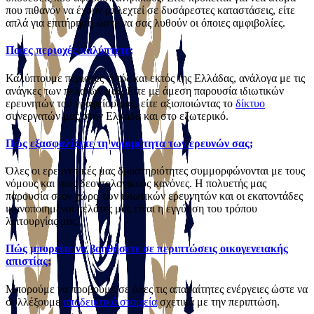
που πιθανόν να έχουν μπλεχτεί σε δυσάρεστες καταστάσεις, είτε
απλά για επιτήρηση ώστε να σας λυθούν οι όποιες αμφιβολίες.
Ποιες περιοχές καλύπτετε;
Καλύπτουμε περιοχές εντός και εκτός της Ελλάδας, ανάλογα με τις
ανάγκες των πελατών μας. Είτε με άμεση παρουσία ιδιωτικών
ερευνητών του γραφείου μας, είτε αξιοποιώντας το
δίκτυο
συνεργατών μας στην Ελλάδα και στο εξωτερικό.
Πώς εξασφαλίζετε τη νομιμότητα των ερευνών σας;
Όλες οι ερευνητικές μας δραστηριότητες συμμορφώνονται με τους
νόμους και τους δεοντολογικούς κανόνες. Η πολυετής μας
παρουσία στον χώρο των ιδιωτικών ερευνητών και οι εκατοντάδες
ικανοποιημένοι πελάτες μας είναι η εγγύηση του τρόπου
λειτουργίας μας.
Πώς μπορείτε να βοηθήσετε σε περιπτώσεις οικογενειακής
απιστίας;
Μπορούμε να προβούμε σε όλες τις απαραίτητες ενέργειες ώστε να
συλλέξουμε
αποδεικτικά στοιχεία
σχετικά με την περιπτώση.