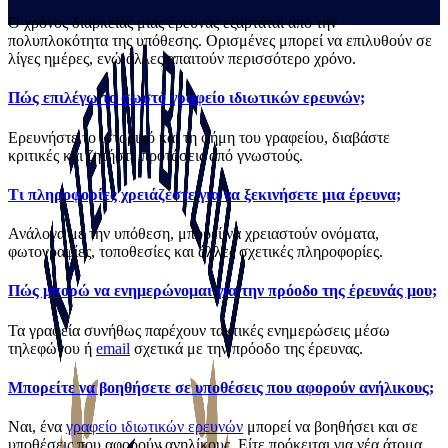
Ο χρόνος διαρκείας μιας έρευνας εξαρτάται από την
πολυπλοκότητα της υπόθεσης. Ορισμένες μπορεί να επιλυθούν σε
λίγες ημέρες, ενώ άλλες απαιτούν περισσότερο χρόνο.
Πώς επιλέγω το σωστό γραφείο ιδιωτικών ερευνών;
Ερευνήστε το ιστορικό και τη φήμη του γραφείου, διαβάστε
κριτικές και ζητήστε προτάσεις από γνωστούς.
Τι πληροφορίες χρειάζεστε για να ξεκινήσετε μια έρευνα;
Ανάλογα με την υπόθεση, μπορεί να χρειαστούν ονόματα,
φωτογραφίες, τοποθεσίες και άλλες σχετικές πληροφορίες.
Πώς μπορώ να ενημερώνομαι για την πρόοδο της έρευνάς μου;
Τα γραφεία συνήθως παρέχουν τακτικές ενημερώσεις μέσω
τηλεφώνου ή
email
σχετικά με την πρόοδο της έρευνας.
Μπορείτε να βοηθήσετε σε υποθέσεις που αφορούν ανήλικους;
Ναι, ένα
γραφείο ιδιωτικών ερευνών
μπορεί να βοηθήσει και σε
υποθέσεις που αφορούν ανηλίκους. Είτε πρόκειται για νέα άτομα