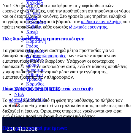
Χαλκίδα
Ναι! Οι υπηρεσίες που προσφέρουν τα γραφεία ιδιωτικών
Σέρρες
ερευνών είναι νόμιμες, υπό την προϋπόθεση ότι τηρούνται οι νόμοι
Βέροια
και οι δεοντολογικοί κανόνες. Στο γραφείο μας τηρείται ευλαβικά
Ξάνθη
το γράμμα του νόμου και σεβόμαστε τον
κώδικα δεοντολογίας
που
Καλαμάτα
Καβάλα
πρέπει να ακολουθεί κάθε σωστός
ιδιωτικός ερευνητής
.
Χανιά
Λαμία
Πώς διασφαλίζεται η εμπιστευτικότητα;
Κομοτηνή
Ρόδος
Τα γραφεία εφαρμόζουν αυστηρά μέτρα προστασίας για να
Μύκονος
Αγρίνιο
διασφαλίσουν ότι οι
πληροφορίες
των πελατών παραμένουν
Κατερίνη
εμπιστευτικές και δεν διαρρέουν. Υπάρχουν οι εσωτερικές
Δράμα
διαδικασίες που το διασφαλίζουν αυτό, ενώ σε κάποιες υποθέσεις
Καρδίτσα
χρησιμοποιούνται και νομικά μέσα για την εγγύηση της
Ρέθυμνο
εμπιστευτικότητας των πληροφοριών.
Τρίπολη
Κόρινθος
Πόσο κοστίζουν οι υπηρεσίες ενός ντετέκτιβ;
ΣΥΧΝΕΣ ΕΡΩΤΗΣΕΙΣ
ΝΕΑ
ΕΠΙΚΟΙΝΩΝΙΑ
Το
κόστος
εξαρτάται από τη φύση της υπόθεσης, το πλήθος των
ντετέκτιβ που θα χρειαστεί να εμπλακούν και τις τοποθεσίες που θα
διεξαχθεί η έρευνα. Ορισμένες υπηρεσίες χρεώνονται ανά ώρα,
ενώ άλλες μπορεί να έχουν ένα συνολικό κόστος.
Πόσο χρόνο απαιτεί μια έρευνα;
210 4112318