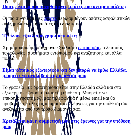
Ποιες είναι οι πιο συνηθισμένες απάτες που αντιμετωπίζετε;
Οι πιο συνηθισμένες
απάτες
περιλαμβάνουν απάτες ασφαλιστικών
αποζημιώσεων και απάτες στο διαδίκτυο
Τι είδους εξοπλισμό χρησιμοποιείτε;
Χρησιμοποιούμε σύγχρονο εξοπλισμό
επιτήρησης
, τελευταίας
τεχνολογίας συστήματα εντοπισμού και αναζήτησης και άλλα
πολλά.
Είμαι κάτοικος εξωτερικού και δεν μπορώ να έρθω Ελλάδα,
μπορείτε να αναλάβετε την υπόθεση μου;
Το γραφείο μας δραστηριοποιείται στην Ελλάδα αλλά και στο
εξωτερικό εφόσον το απαιτεί η υπόθεση. Μπορείτε να
επικοινωνήσετε μαζί μας τηλεφωνικά ή μέσω email και θα
προβούμε σε όλες τις απαραίτητες ενέργειες για την υπόθεση σας
ανεξάρτητα από τον τρόπο διαμονής σας.
Χρειάζεται και η συμμετοχή μου στις έρευνες για την υπόθεση
μου;